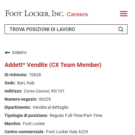
T
o
g
g
l
e
n
CHI SIAMO
a
v
Indietro
i
RICHIEDENTE DI RITORNO
g
Addett* Vendite (CX Team Member)
a
t
FAQ
70628
i
o
Bari, Italy
n
CERCA LAVORO
Corso Cavour, 99/101
ITALIAN
06229
Vendite al dettaglio
Regular Full-Time/Part-Time
Foot Locker
Foot Locker Italy 6229