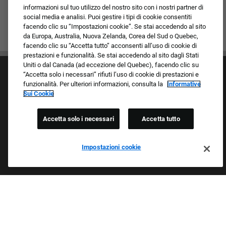
informazioni sul tuo utilizzo del nostro sito con i nostri partner di
social media e analisi. Puoi gestire i tipi di cookie consentiti
facendo clic su “Impostazioni cookie”. Se stai accedendo al sito
da Europa, Australia, Nuova Zelanda, Corea del Sud o Quebec,
facendo clic su “Accetta tutto” acconsenti all’uso di cookie di
prestazioni e funzionalità. Se stai accedendo al sito dagli Stati
Uniti o dal Canada (ad eccezione del Quebec), facendo clic su
“Accetta solo i necessari” rifiuti l’uso di cookie di prestazioni e
funzionalità. Per ulteriori informazioni, consulta la
Informative
Sui Cookie
Accetta solo i necessari
Accetta tutto
Cultura e valori
I nostri marchi
Società/Azienda
Impostazioni cookie
Richiedente di ritorno
FAQ - Domande frequenti
Orgogliosi Di Essere Un Datore Di Lavoro Che
Garantisce Opportunità Eque
Esaminiamo tutte le candidature indipendentemente da razza,
colore della pelle, sesso, religione, nazionalità, età, orientamento