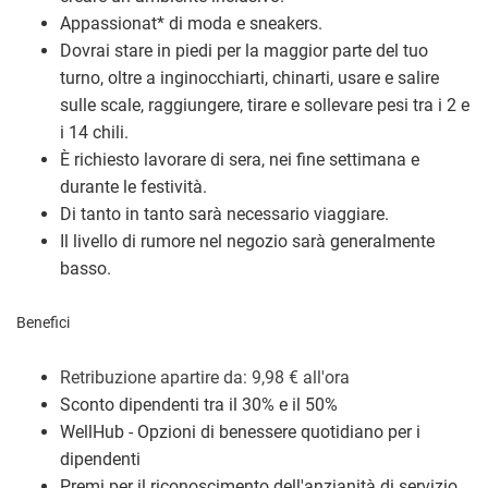
Appassionat
*
di moda e sneakers.
Dovrai stare in piedi per la maggior parte del tuo
turno, oltre a inginocchiarti, chinarti, usare e salire
sulle scale, raggiungere, tirare e sollevare pesi tra i 2 e
i 14 chili.
È richiesto lavorare di sera, nei fine settimana e
durante le festività.
Di tanto in tanto sarà necessario viaggiare.
Il livello di rumore nel negozio sarà generalmente
basso.
Benefici
Retribuzione a
partire da: 9,98
€
all'ora
Sconto dipendenti tra il 30% e il 50%
WellHub - Opzioni di benessere quotidiano per i
dipendenti
Premi per il riconoscimento dell'anzianità di servizio