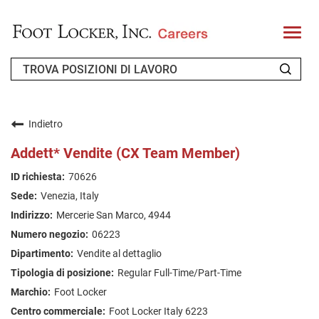
T
o
g
g
l
e
n
CHI SIAMO
a
v
Indietro
i
RICHIEDENTE DI RITORNO
g
Addett* Vendite (CX Team Member)
a
t
FAQ
70626
i
o
Venezia, Italy
n
CERCA LAVORO
Mercerie San Marco, 4944
ITALIAN
06223
Vendite al dettaglio
Regular Full-Time/Part-Time
Foot Locker
Foot Locker Italy 6223