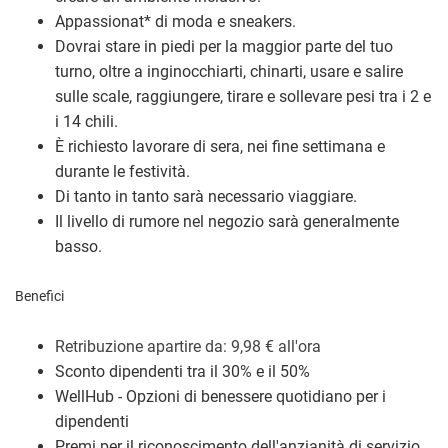
Appassionat
*
di moda e sneakers.
Dovrai stare in piedi per la maggior parte del tuo
turno, oltre a inginocchiarti, chinarti, usare e salire
sulle scale, raggiungere, tirare e sollevare pesi tra i 2 e
i 14 chili.
È richiesto lavorare di sera, nei fine settimana e
durante le festività.
Di tanto in tanto sarà necessario viaggiare.
Il livello di rumore nel negozio sarà generalmente
basso.
Benefici
Retribuzione a
partire da: 9,98
€
all'ora
Sconto dipendenti tra il 30% e il 50%
WellHub - Opzioni di benessere quotidiano per i
dipendenti
Premi per il riconoscimento dell'anzianità di servizio