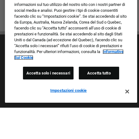
informazioni sul tuo utilizzo del nostro sito con i nostri partner di
social media e analisi. Puoi gestire i tipi di cookie consentiti
facendo clic su “Impostazioni cookie”. Se stai accedendo al sito
da Europa, Australia, Nuova Zelanda, Corea del Sud o Quebec,
facendo clic su “Accetta tutto” acconsenti all’uso di cookie di
prestazioni e funzionalità. Se stai accedendo al sito dagli Stati
Uniti o dal Canada (ad eccezione del Quebec), facendo clic su
“Accetta solo i necessari” rifiuti l’uso di cookie di prestazioni e
funzionalità. Per ulteriori informazioni, consulta la
Informative
Sui Cookie
Accetta solo i necessari
Accetta tutto
Cultura e valori
I nostri marchi
Società/Azienda
Impostazioni cookie
Richiedente di ritorno
FAQ - Domande frequenti
Orgogliosi Di Essere Un Datore Di Lavoro Che
Garantisce Opportunità Eque
Esaminiamo tutte le candidature indipendentemente da razza,
colore della pelle, sesso, religione, nazionalità, età, orientamento