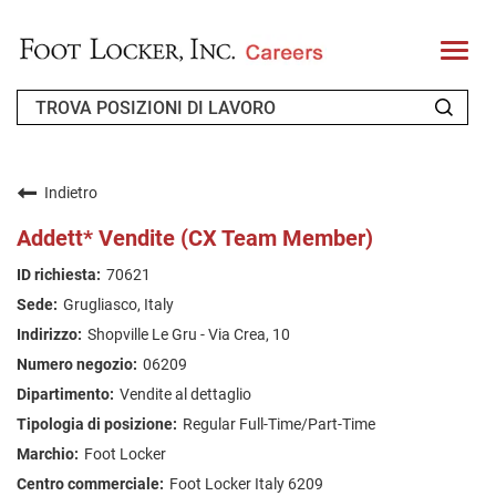
T
o
g
g
l
e
n
CHI SIAMO
a
v
Indietro
i
RICHIEDENTE DI RITORNO
g
Addett* Vendite (CX Team Member)
a
t
FAQ
70621
i
o
Grugliasco, Italy
n
CERCA LAVORO
Shopville Le Gru - Via Crea, 10
ITALIAN
06209
Vendite al dettaglio
Regular Full-Time/Part-Time
Foot Locker
Foot Locker Italy 6209