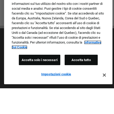
informazioni sul tuo utilizzo del nostro sito con i nostri partner di
social media e analisi. Puoi gestire i tipi di cookie consentiti
facendo clic su “Impostazioni cookie”. Se stai accedendo al sito
da Europa, Australia, Nuova Zelanda, Corea del Sud o Quebec,
facendo clic su “Accetta tutto” acconsenti all’uso di cookie di
prestazioni e funzionalità. Se stai accedendo al sito dagli Stati
Uniti o dal Canada (ad eccezione del Quebec), facendo clic su
“Accetta solo i necessari” rifiuti l’uso di cookie di prestazioni e
funzionalità. Per ulteriori informazioni, consulta la
Informative
Sui Cookie
Accetta solo i necessari
Accetta tutto
Cultura e valori
I nostri marchi
Società/Azienda
Impostazioni cookie
Richiedente di ritorno
FAQ - Domande frequenti
Orgogliosi Di Essere Un Datore Di Lavoro Che
Garantisce Opportunità Eque
Esaminiamo tutte le candidature indipendentemente da razza,
colore della pelle, sesso, religione, nazionalità, età, orientamento