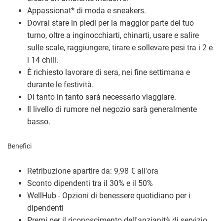
Appassionat
*
di moda e sneakers.
Dovrai stare in piedi per la maggior parte del tuo
turno, oltre a inginocchiarti, chinarti, usare e salire
sulle scale, raggiungere, tirare e sollevare pesi tra i 2 e
i 14 chili.
È richiesto lavorare di sera, nei fine settimana e
durante le festività.
Di tanto in tanto sarà necessario viaggiare.
Il livello di rumore nel negozio sarà generalmente
basso.
Benefici
Retribuzione a
partire da: 9,98
€
all'ora
Sconto dipendenti tra il 30% e il 50%
WellHub - Opzioni di benessere quotidiano per i
dipendenti
Premi per il riconoscimento dell'anzianità di servizio