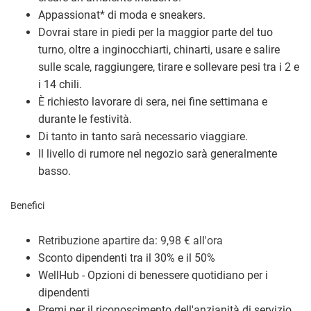
Appassionat
*
di moda e sneakers.
Dovrai stare in piedi per la maggior parte del tuo
turno, oltre a inginocchiarti, chinarti, usare e salire
sulle scale, raggiungere, tirare e sollevare pesi tra i 2 e
i 14 chili.
È richiesto lavorare di sera, nei fine settimana e
durante le festività.
Di tanto in tanto sarà necessario viaggiare.
Il livello di rumore nel negozio sarà generalmente
basso.
Benefici
Retribuzione a
partire da: 9,98
€
all'ora
Sconto dipendenti tra il 30% e il 50%
WellHub - Opzioni di benessere quotidiano per i
dipendenti
Premi per il riconoscimento dell'anzianità di servizio