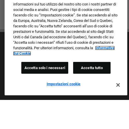
informazioni sul tuo utilizzo del nostro sito con i nostri partner di
social media e analisi. Puoi gestire i tipi di cookie consentiti
facendo clic su “Impostazioni cookie”. Se stai accedendo al sito
da Europa, Australia, Nuova Zelanda, Corea del Sud o Quebec,
facendo clic su “Accetta tutto” acconsenti all’uso di cookie di
prestazioni e funzionalità. Se stai accedendo al sito dagli Stati
Uniti o dal Canada (ad eccezione del Quebec), facendo clic su
“Accetta solo i necessari” rifiuti l’uso di cookie di prestazioni e
funzionalità. Per ulteriori informazioni, consulta la
Informative
Sui Cookie
Accetta solo i necessari
Accetta tutto
Cultura e valori
I nostri marchi
Società/Azienda
Impostazioni cookie
Richiedente di ritorno
FAQ - Domande frequenti
Orgogliosi Di Essere Un Datore Di Lavoro Che
Garantisce Opportunità Eque
Esaminiamo tutte le candidature indipendentemente da razza,
colore della pelle, sesso, religione, nazionalità, età, orientamento