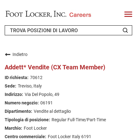
T
o
g
g
l
e
n
CHI SIAMO
a
v
Indietro
i
RICHIEDENTE DI RITORNO
g
Addett* Vendite (CX Team Member)
a
t
FAQ
70612
i
o
Treviso, Italy
n
CERCA LAVORO
Via Del Popolo, 49
ITALIAN
06191
Vendite al dettaglio
Regular Full-Time/Part-Time
Foot Locker
Foot Locker Italy 6191