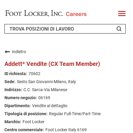
T
o
g
g
l
e
n
CHI SIAMO
a
v
Indietro
i
RICHIEDENTE DI RITORNO
g
Addett* Vendite (CX Team Member)
a
t
FAQ
70602
i
o
Sesto San Giovanni-Milano, Italy
n
CERCA LAVORO
C.C. Sarca-Via Milanese
ITALIAN
06169
Vendite al dettaglio
Regular Full-Time/Part-Time
Foot Locker
Foot Locker Italy 6169