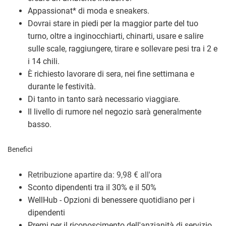
Appassionat
*
di moda e sneakers.
Dovrai stare in piedi per la maggior parte del tuo
turno, oltre a inginocchiarti, chinarti, usare e salire
sulle scale, raggiungere, tirare e sollevare pesi tra i 2 e
i 14 chili.
È richiesto lavorare di sera, nei fine settimana e
durante le festività.
Di tanto in tanto sarà necessario viaggiare.
Il livello di rumore nel negozio sarà generalmente
basso.
Benefici
Retribuzione a
partire da: 9,98
€
all'ora
Sconto dipendenti tra il 30% e il 50%
WellHub - Opzioni di benessere quotidiano per i
dipendenti
Premi per il riconoscimento dell'anzianità di servizio