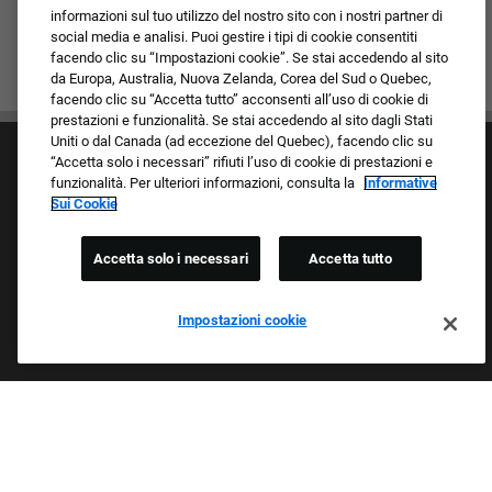
informazioni sul tuo utilizzo del nostro sito con i nostri partner di
social media e analisi. Puoi gestire i tipi di cookie consentiti
facendo clic su “Impostazioni cookie”. Se stai accedendo al sito
da Europa, Australia, Nuova Zelanda, Corea del Sud o Quebec,
facendo clic su “Accetta tutto” acconsenti all’uso di cookie di
prestazioni e funzionalità. Se stai accedendo al sito dagli Stati
Uniti o dal Canada (ad eccezione del Quebec), facendo clic su
“Accetta solo i necessari” rifiuti l’uso di cookie di prestazioni e
funzionalità. Per ulteriori informazioni, consulta la
Informative
Sui Cookie
Accetta solo i necessari
Accetta tutto
Cultura e valori
I nostri marchi
Società/Azienda
Impostazioni cookie
Richiedente di ritorno
FAQ - Domande frequenti
Orgogliosi Di Essere Un Datore Di Lavoro Che
Garantisce Opportunità Eque
Esaminiamo tutte le candidature indipendentemente da razza,
colore della pelle, sesso, religione, nazionalità, età, orientamento