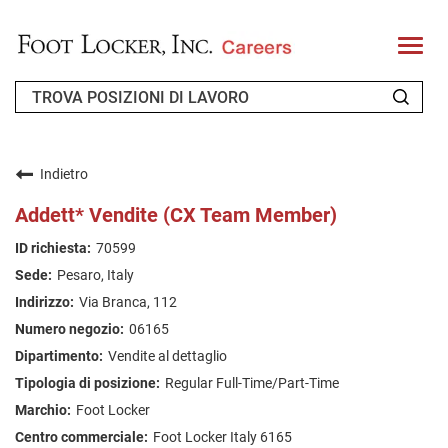
T
o
g
g
l
e
n
CHI SIAMO
a
v
Indietro
i
RICHIEDENTE DI RITORNO
g
Addett* Vendite (CX Team Member)
a
t
FAQ
70599
i
o
Pesaro, Italy
n
CERCA LAVORO
Via Branca, 112
ITALIAN
06165
Vendite al dettaglio
Regular Full-Time/Part-Time
Foot Locker
Foot Locker Italy 6165