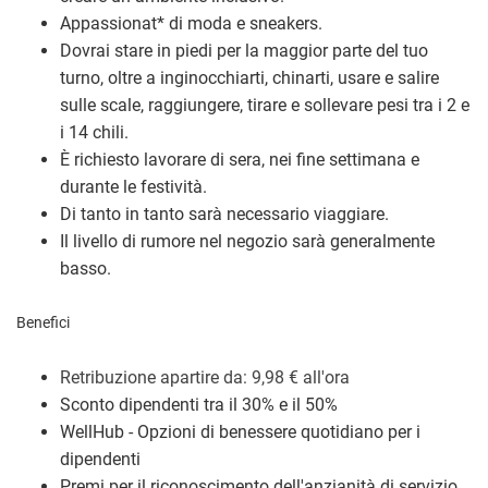
Appassionat
*
di moda e sneakers.
Dovrai stare in piedi per la maggior parte del tuo
turno, oltre a inginocchiarti, chinarti, usare e salire
sulle scale, raggiungere, tirare e sollevare pesi tra i 2 e
i 14 chili.
È richiesto lavorare di sera, nei fine settimana e
durante le festività.
Di tanto in tanto sarà necessario viaggiare.
Il livello di rumore nel negozio sarà generalmente
basso.
Benefici
Retribuzione a
partire da: 9,98
€
all'ora
Sconto dipendenti tra il 30% e il 50%
WellHub - Opzioni di benessere quotidiano per i
dipendenti
Premi per il riconoscimento dell'anzianità di servizio