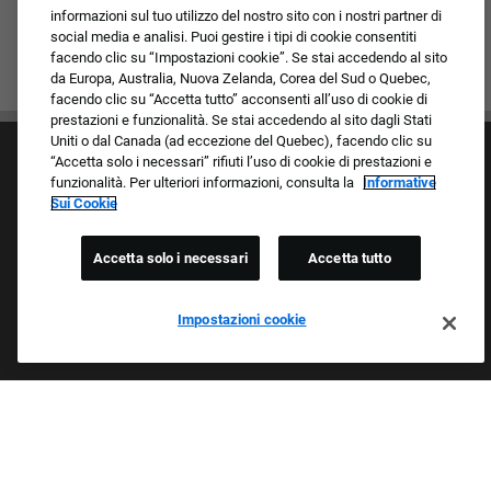
informazioni sul tuo utilizzo del nostro sito con i nostri partner di
social media e analisi. Puoi gestire i tipi di cookie consentiti
facendo clic su “Impostazioni cookie”. Se stai accedendo al sito
da Europa, Australia, Nuova Zelanda, Corea del Sud o Quebec,
facendo clic su “Accetta tutto” acconsenti all’uso di cookie di
prestazioni e funzionalità. Se stai accedendo al sito dagli Stati
Uniti o dal Canada (ad eccezione del Quebec), facendo clic su
“Accetta solo i necessari” rifiuti l’uso di cookie di prestazioni e
funzionalità. Per ulteriori informazioni, consulta la
Informative
Sui Cookie
Accetta solo i necessari
Accetta tutto
Cultura e valori
I nostri marchi
Società/Azienda
Impostazioni cookie
Richiedente di ritorno
FAQ - Domande frequenti
Orgogliosi Di Essere Un Datore Di Lavoro Che
Garantisce Opportunità Eque
Esaminiamo tutte le candidature indipendentemente da razza,
colore della pelle, sesso, religione, nazionalità, età, orientamento