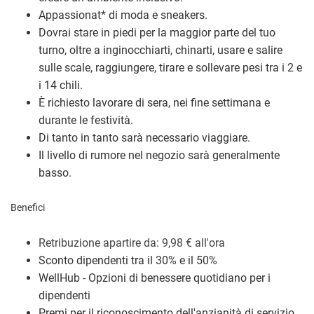
Appassionat
*
di moda e sneakers.
Dovrai stare in piedi per la maggior parte del tuo
turno, oltre a inginocchiarti, chinarti, usare e salire
sulle scale, raggiungere, tirare e sollevare pesi tra i 2 e
i 14 chili.
È richiesto lavorare di sera, nei fine settimana e
durante le festività.
Di tanto in tanto sarà necessario viaggiare.
Il livello di rumore nel negozio sarà generalmente
basso.
Benefici
Retribuzione a
partire da: 9,98
€
all'ora
Sconto dipendenti tra il 30% e il 50%
WellHub - Opzioni di benessere quotidiano per i
dipendenti
Premi per il riconoscimento dell'anzianità di servizio