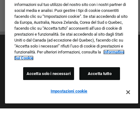
informazioni sul tuo utilizzo del nostro sito con i nostri partner di
social media e analisi. Puoi gestire i tipi di cookie consentiti
facendo clic su “Impostazioni cookie”. Se stai accedendo al sito
da Europa, Australia, Nuova Zelanda, Corea del Sud o Quebec,
facendo clic su “Accetta tutto” acconsenti all’uso di cookie di
prestazioni e funzionalità. Se stai accedendo al sito dagli Stati
Uniti o dal Canada (ad eccezione del Quebec), facendo clic su
“Accetta solo i necessari” rifiuti l’uso di cookie di prestazioni e
funzionalità. Per ulteriori informazioni, consulta la
Informative
Sui Cookie
Accetta solo i necessari
Accetta tutto
Cultura e valori
I nostri marchi
Società/Azienda
Impostazioni cookie
Richiedente di ritorno
FAQ - Domande frequenti
Orgogliosi Di Essere Un Datore Di Lavoro Che
Garantisce Opportunità Eque
Esaminiamo tutte le candidature indipendentemente da razza,
colore della pelle, sesso, religione, nazionalità, età, orientamento