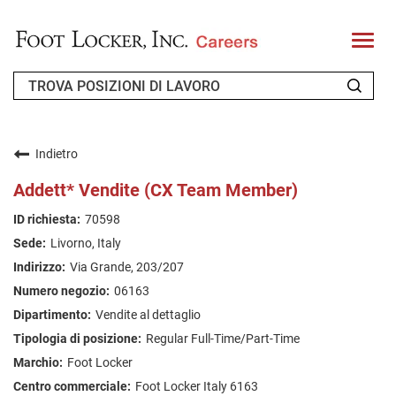
T
o
g
g
l
e
n
CHI SIAMO
a
v
Indietro
i
RICHIEDENTE DI RITORNO
g
Addett* Vendite (CX Team Member)
a
t
FAQ
70598
i
o
Livorno, Italy
n
CERCA LAVORO
Via Grande, 203/207
ITALIAN
06163
Vendite al dettaglio
Regular Full-Time/Part-Time
Foot Locker
Foot Locker Italy 6163