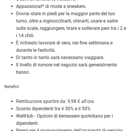
Appassionat
*
di moda e sneakers.
Dovrai stare in piedi per la maggior parte del tuo
turno, oltre a inginocchiarti, chinarti, usare e salire
sulle scale, raggiungere, tirare e sollevare pesi tra i 2 e
i 14 chili.
È richiesto lavorare di sera, nei fine settimana e
durante le festività.
Di tanto in tanto sarà necessario viaggiare.
Il livello di rumore nel negozio sarà generalmente
basso.
Benefici
Retribuzione a
partire da: 9,98
€
all'ora
Sconto dipendenti tra il 30% e il 50%
WellHub - Opzioni di benessere quotidiano per i
dipendenti
Premi per il riconoscimento dell'anzianità di servizio