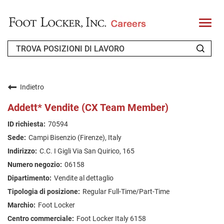
T
o
g
g
l
e
n
CHI SIAMO
a
v
Indietro
i
RICHIEDENTE DI RITORNO
g
Addett* Vendite (CX Team Member)
a
t
FAQ
70594
i
o
Campi Bisenzio (Firenze), Italy
n
CERCA LAVORO
C.C. I Gigli Via San Quirico, 165
ITALIAN
06158
Vendite al dettaglio
Regular Full-Time/Part-Time
Foot Locker
Foot Locker Italy 6158