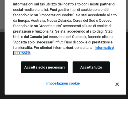
informazioni sul tuo utilizzo del nostro sito con i nostri partner di
social media e analisi. Puoi gestire i tipi di cookie consentiti
facendo clic su “Impostazioni cookie”. Se stai accedendo al sito
da Europa, Australia, Nuova Zelanda, Corea del Sud o Quebec,
facendo clic su “Accetta tutto” acconsenti all’uso di cookie di
prestazioni e funzionalità. Se stai accedendo al sito dagli Stati
Uniti o dal Canada (ad eccezione del Quebec), facendo clic su
“Accetta solo i necessari” rifiuti l’uso di cookie di prestazioni e
funzionalità. Per ulteriori informazioni, consulta la
Informative
Sui Cookie
Accetta solo i necessari
Accetta tutto
Cultura e valori
I nostri marchi
Società/Azienda
Impostazioni cookie
Richiedente di ritorno
FAQ - Domande frequenti
Orgogliosi Di Essere Un Datore Di Lavoro Che
Garantisce Opportunità Eque
Esaminiamo tutte le candidature indipendentemente da razza,
colore della pelle, sesso, religione, nazionalità, età, orientamento