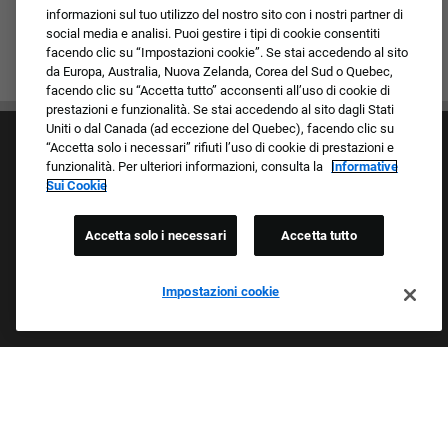
informazioni sul tuo utilizzo del nostro sito con i nostri partner di
social media e analisi. Puoi gestire i tipi di cookie consentiti
facendo clic su “Impostazioni cookie”. Se stai accedendo al sito
da Europa, Australia, Nuova Zelanda, Corea del Sud o Quebec,
facendo clic su “Accetta tutto” acconsenti all’uso di cookie di
prestazioni e funzionalità. Se stai accedendo al sito dagli Stati
Uniti o dal Canada (ad eccezione del Quebec), facendo clic su
“Accetta solo i necessari” rifiuti l’uso di cookie di prestazioni e
funzionalità. Per ulteriori informazioni, consulta la
Informative
Sui Cookie
Accetta solo i necessari
Accetta tutto
Cultura e valori
I nostri marchi
Società/Azienda
Impostazioni cookie
Richiedente di ritorno
FAQ - Domande frequenti
Orgogliosi Di Essere Un Datore Di Lavoro Che
Garantisce Opportunità Eque
Esaminiamo tutte le candidature indipendentemente da razza,
colore della pelle, sesso, religione, nazionalità, età, orientamento