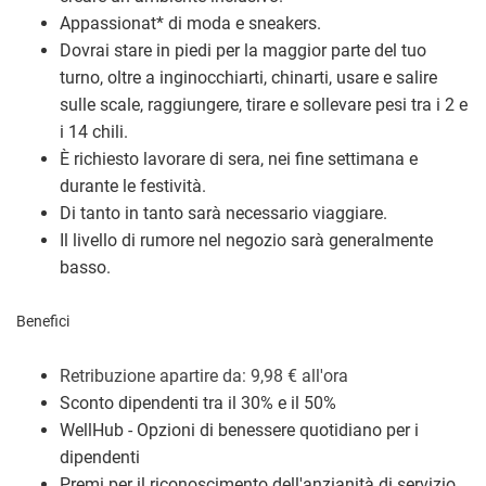
Appassionat
*
di moda e sneakers.
Dovrai stare in piedi per la maggior parte del tuo
turno, oltre a inginocchiarti, chinarti, usare e salire
sulle scale, raggiungere, tirare e sollevare pesi tra i 2 e
i 14 chili.
È richiesto lavorare di sera, nei fine settimana e
durante le festività.
Di tanto in tanto sarà necessario viaggiare.
Il livello di rumore nel negozio sarà generalmente
basso.
Benefici
Retribuzione a
partire da: 9,98
€
all'ora
Sconto dipendenti tra il 30% e il 50%
WellHub - Opzioni di benessere quotidiano per i
dipendenti
Premi per il riconoscimento dell'anzianità di servizio