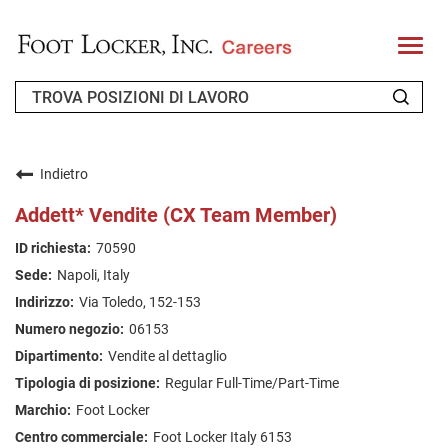
T
o
g
g
l
e
n
CHI SIAMO
a
v
Indietro
i
RICHIEDENTE DI RITORNO
g
Addett* Vendite (CX Team Member)
a
t
FAQ
70590
i
o
Napoli, Italy
n
CERCA LAVORO
Via Toledo, 152-153
ITALIAN
06153
Vendite al dettaglio
Regular Full-Time/Part-Time
Foot Locker
Foot Locker Italy 6153