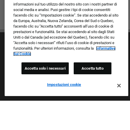
informazioni sul tuo utilizzo del nostro sito con i nostri partner di
social media e analisi. Puoi gestire i tipi di cookie consentiti
facendo clic su “Impostazioni cookie”. Se stai accedendo al sito
da Europa, Australia, Nuova Zelanda, Corea del Sud o Quebec,
facendo clic su “Accetta tutto” acconsenti all’uso di cookie di
prestazioni e funzionalità. Se stai accedendo al sito dagli Stati
Uniti o dal Canada (ad eccezione del Quebec), facendo clic su
“Accetta solo i necessari” rifiuti l’uso di cookie di prestazioni e
funzionalità. Per ulteriori informazioni, consulta la
Informative
Sui Cookie
Accetta solo i necessari
Accetta tutto
Cultura e valori
I nostri marchi
Società/Azienda
Impostazioni cookie
Richiedente di ritorno
FAQ - Domande frequenti
Orgogliosi Di Essere Un Datore Di Lavoro Che
Garantisce Opportunità Eque
Esaminiamo tutte le candidature indipendentemente da razza,
colore della pelle, sesso, religione, nazionalità, età, orientamento