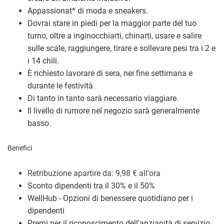
Appassionat
*
di moda e sneakers.
Dovrai stare in piedi per la maggior parte del tuo
turno, oltre a inginocchiarti, chinarti, usare e salire
sulle scale, raggiungere, tirare e sollevare pesi tra i 2 e
i 14 chili.
È richiesto lavorare di sera, nei fine settimana e
durante le festività.
Di tanto in tanto sarà necessario viaggiare.
Il livello di rumore nel negozio sarà generalmente
basso.
Benefici
Retribuzione a
partire da: 9,98
€
all'ora
Sconto dipendenti tra il 30% e il 50%
WellHub - Opzioni di benessere quotidiano per i
dipendenti
Premi per il riconoscimento dell'anzianità di servizio