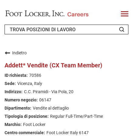
T
o
g
g
l
e
n
CHI SIAMO
a
v
Indietro
i
RICHIEDENTE DI RITORNO
g
Addett* Vendite (CX Team Member)
a
t
FAQ
70586
i
o
Vicenza, Italy
n
CERCA LAVORO
C.C. Piramidi - Via Pola, 20
ITALIAN
06147
Vendite al dettaglio
Regular Full-Time/Part-Time
Foot Locker
Foot Locker Italy 6147