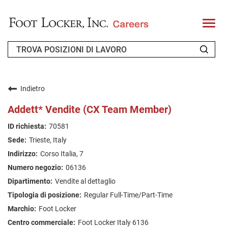
T
o
g
g
l
e
n
CHI SIAMO
a
v
Indietro
i
RICHIEDENTE DI RITORNO
g
Addett* Vendite (CX Team Member)
a
t
FAQ
70581
i
o
Trieste, Italy
n
CERCA LAVORO
Corso Italia, 7
ITALIAN
06136
Vendite al dettaglio
Regular Full-Time/Part-Time
Foot Locker
Foot Locker Italy 6136