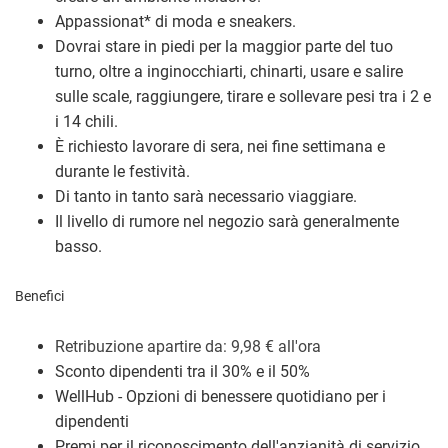
Appassionat
*
di moda e sneakers.
Dovrai stare in piedi per la maggior parte del tuo
turno, oltre a inginocchiarti, chinarti, usare e salire
sulle scale, raggiungere, tirare e sollevare pesi tra i 2 e
i 14 chili.
È richiesto lavorare di sera, nei fine settimana e
durante le festività.
Di tanto in tanto sarà necessario viaggiare.
Il livello di rumore nel negozio sarà generalmente
basso.
Benefici
Retribuzione a
partire da: 9,98
€
all'ora
Sconto dipendenti tra il 30% e il 50%
WellHub - Opzioni di benessere quotidiano per i
dipendenti
Premi per il riconoscimento dell'anzianità di servizio