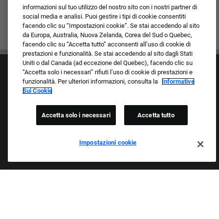
informazioni sul tuo utilizzo del nostro sito con i nostri partner di
social media e analisi. Puoi gestire i tipi di cookie consentiti
facendo clic su “Impostazioni cookie”. Se stai accedendo al sito
da Europa, Australia, Nuova Zelanda, Corea del Sud o Quebec,
facendo clic su “Accetta tutto” acconsenti all’uso di cookie di
prestazioni e funzionalità. Se stai accedendo al sito dagli Stati
Uniti o dal Canada (ad eccezione del Quebec), facendo clic su
“Accetta solo i necessari” rifiuti l’uso di cookie di prestazioni e
funzionalità. Per ulteriori informazioni, consulta la
Informative
Sui Cookie
Accetta solo i necessari
Accetta tutto
Cultura e valori
I nostri marchi
Società/Azienda
Impostazioni cookie
Richiedente di ritorno
FAQ - Domande frequenti
Orgogliosi Di Essere Un Datore Di Lavoro Che
Garantisce Opportunità Eque
Esaminiamo tutte le candidature indipendentemente da razza,
colore della pelle, sesso, religione, nazionalità, età, orientamento