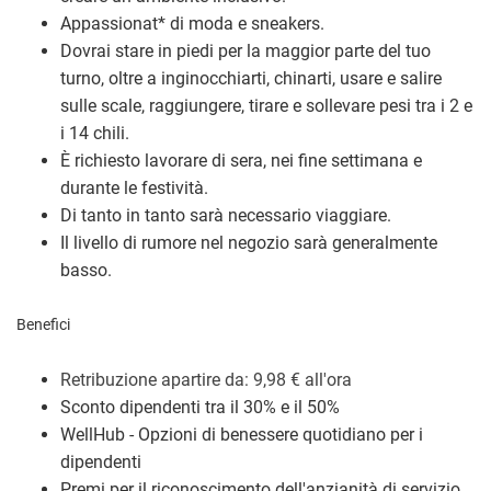
Appassionat
*
di moda e sneakers.
Dovrai stare in piedi per la maggior parte del tuo
turno, oltre a inginocchiarti, chinarti, usare e salire
sulle scale, raggiungere, tirare e sollevare pesi tra i 2 e
i 14 chili.
È richiesto lavorare di sera, nei fine settimana e
durante le festività.
Di tanto in tanto sarà necessario viaggiare.
Il livello di rumore nel negozio sarà generalmente
basso.
Benefici
Retribuzione a
partire da: 9,98
€
all'ora
Sconto dipendenti tra il 30% e il 50%
WellHub - Opzioni di benessere quotidiano per i
dipendenti
Premi per il riconoscimento dell'anzianità di servizio