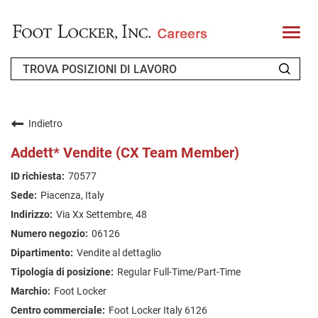
T
o
g
g
l
e
n
CHI SIAMO
a
v
Indietro
i
RICHIEDENTE DI RITORNO
g
Addett* Vendite (CX Team Member)
a
t
FAQ
70577
i
o
Piacenza, Italy
n
CERCA LAVORO
Via Xx Settembre, 48
ITALIAN
06126
Vendite al dettaglio
Regular Full-Time/Part-Time
Foot Locker
Foot Locker Italy 6126