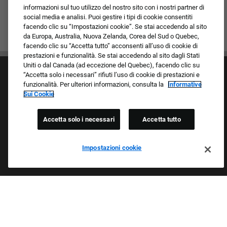
informazioni sul tuo utilizzo del nostro sito con i nostri partner di
social media e analisi. Puoi gestire i tipi di cookie consentiti
facendo clic su “Impostazioni cookie”. Se stai accedendo al sito
da Europa, Australia, Nuova Zelanda, Corea del Sud o Quebec,
facendo clic su “Accetta tutto” acconsenti all’uso di cookie di
prestazioni e funzionalità. Se stai accedendo al sito dagli Stati
Uniti o dal Canada (ad eccezione del Quebec), facendo clic su
“Accetta solo i necessari” rifiuti l’uso di cookie di prestazioni e
funzionalità. Per ulteriori informazioni, consulta la
Informative
Sui Cookie
Accetta solo i necessari
Accetta tutto
Cultura e valori
I nostri marchi
Società/Azienda
Impostazioni cookie
Richiedente di ritorno
FAQ - Domande frequenti
Orgogliosi Di Essere Un Datore Di Lavoro Che
Garantisce Opportunità Eque
Esaminiamo tutte le candidature indipendentemente da razza,
colore della pelle, sesso, religione, nazionalità, età, orientamento