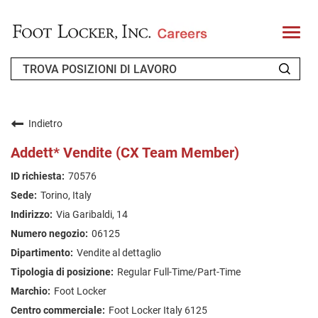
T
o
g
g
l
e
n
CHI SIAMO
a
v
Indietro
i
RICHIEDENTE DI RITORNO
g
Addett* Vendite (CX Team Member)
a
t
FAQ
70576
i
o
Torino, Italy
n
CERCA LAVORO
Via Garibaldi, 14
ITALIAN
06125
Vendite al dettaglio
Regular Full-Time/Part-Time
Foot Locker
Foot Locker Italy 6125