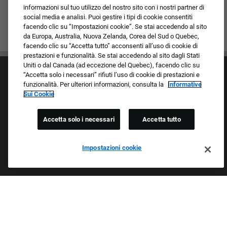
informazioni sul tuo utilizzo del nostro sito con i nostri partner di
social media e analisi. Puoi gestire i tipi di cookie consentiti
facendo clic su “Impostazioni cookie”. Se stai accedendo al sito
da Europa, Australia, Nuova Zelanda, Corea del Sud o Quebec,
facendo clic su “Accetta tutto” acconsenti all’uso di cookie di
prestazioni e funzionalità. Se stai accedendo al sito dagli Stati
Uniti o dal Canada (ad eccezione del Quebec), facendo clic su
“Accetta solo i necessari” rifiuti l’uso di cookie di prestazioni e
funzionalità. Per ulteriori informazioni, consulta la
Informative
Sui Cookie
Accetta solo i necessari
Accetta tutto
Cultura e valori
I nostri marchi
Società/Azienda
Impostazioni cookie
Richiedente di ritorno
FAQ - Domande frequenti
Orgogliosi Di Essere Un Datore Di Lavoro Che
Garantisce Opportunità Eque
Esaminiamo tutte le candidature indipendentemente da razza,
colore della pelle, sesso, religione, nazionalità, età, orientamento