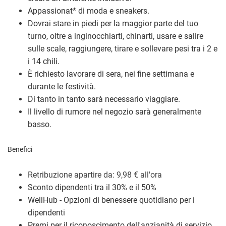
Appassionat
*
di moda e sneakers.
Dovrai stare in piedi per la maggior parte del tuo
turno, oltre a inginocchiarti, chinarti, usare e salire
sulle scale, raggiungere, tirare e sollevare pesi tra i 2 e
i 14 chili.
È richiesto lavorare di sera, nei fine settimana e
durante le festività.
Di tanto in tanto sarà necessario viaggiare.
Il livello di rumore nel negozio sarà generalmente
basso.
Benefici
Retribuzione a
partire da: 9,98
€
all'ora
Sconto dipendenti tra il 30% e il 50%
WellHub - Opzioni di benessere quotidiano per i
dipendenti
Premi per il riconoscimento dell'anzianità di servizio