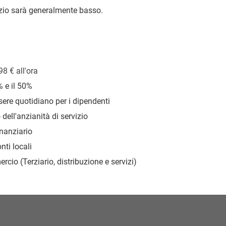
gozio sarà generalmente basso.
,98
€
all'ora
% e il 50%
ere quotidiano per i dipendenti
dell'anzianità di servizio
nanziario
nti locali
cio (Terziario, distribuzione e servizi)