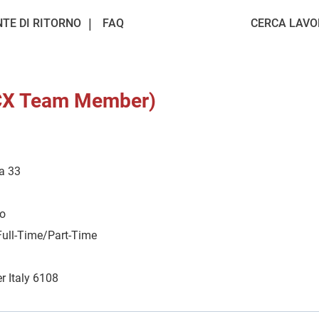
NTE DI RITORNO
FAQ
CERCA LAVO
(CX Team Member)
ta 33
io
Full-Time/Part-Time
r Italy 6108