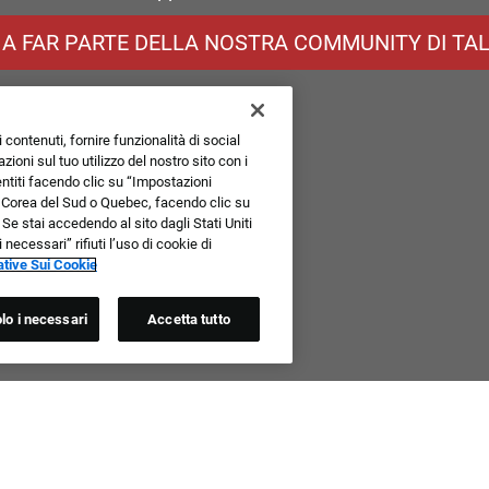
 A FAR PARTE DELLA NOSTRA COMMUNITY DI TAL
 contenuti, fornire funzionalità di social
ioni sul tuo utilizzo del nostro sito con i
sentiti facendo clic su “Impostazioni
, Corea del Sud o Quebec, facendo clic su
 Se stai accedendo al sito dagli Stati Uniti
ecessari” rifiuti l’uso di cookie di
tive Sui Cookie
lo i necessari
Accetta tutto