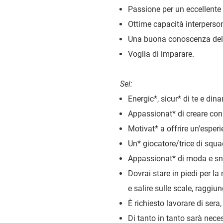
Passione per un eccellente s
Ottime capacità interperson
Una buona conoscenza dell’i
Voglia di imparare.
Sei:
Energic
*
, sicur
*
di te e din
Appassionat
*
di creare conn
Motivat
*
a offrire un'esperie
Un
*
giocatore/trice di squa
Appassionat
*
di moda e sn
Dovrai stare in piedi per la 
e salire sulle scale, raggiung
È richiesto lavorare di sera,
Di tanto in tanto sarà nece