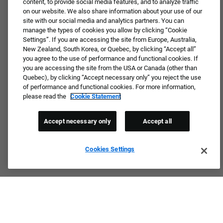
content, to provide social media features, and to analyze traffic
Not ready to apply or dream job not available?
on our website. We also share information about your use of our
Connect with us for periodic updates about career
site with our social media and analytics partners. You can
opportunities!
manage the types of cookies you allow by clicking “Cookie
Settings”. If you are accessing the site from Europe, Australia,
New Zealand, South Korea, or Quebec, by clicking “Accept all”
JOIN OUR TALENT COMMUNITY ❯
you agree to the use of performance and functional cookies. If
you are accessing the site from the USA or Canada (other than
Quebec), by clicking “Accept necessary only” you reject the use
of performance and functional cookies. For more information,
please read the
Cookie Statement
Accept necessary only
Accept all
Cookies Settings