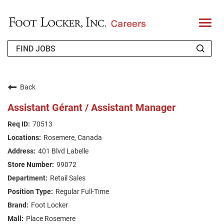
T
o
g
g
l
e
n
WHO WE ARE
a
v
Back
i
RETURNING APPLICANT
g
Assistant Gérant / Assistant Manager
a
t
FAQS
70513
i
o
Rosemere, Canada
n
JOIN OUR TALENT COMMUNITY
401 Blvd Labelle
ENGLISH
99072
Retail Sales
Regular Full-Time
Foot Locker
Place Rosemere