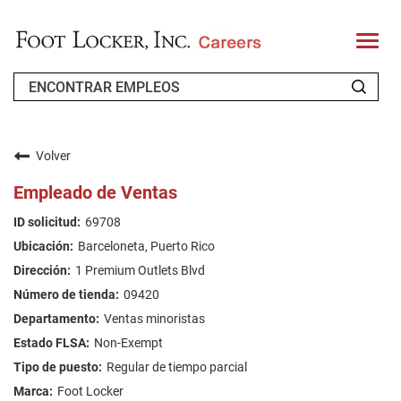
T
o
g
g
l
e
n
QUIÉNES SOMOS
a
v
Volver
i
SOLICITANTES RECURRENTES
g
Empleado de Ventas
a
t
FAQ'S
69708
i
o
Barceloneta, Puerto Rico
n
BUSCAR EMPLEOS
1 Premium Outlets Blvd
SPANISH
09420
Ventas minoristas
Non-Exempt
Regular de tiempo parcial
Foot Locker