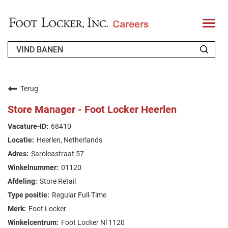
T
o
g
g
l
e
n
OVER ONS
a
v
Terug
i
TERUGKERENDE SOLLICITANTEN
g
Store Manager - Foot Locker Heerlen
a
t
FAQ'S
68410
i
o
Heerlen, Netherlands
n
JOBS ZOEKEN
Saroleastraat 57
DUTCH (BELGIUM)
01120
Store Retail
Regular Full-Time
Foot Locker
Foot Locker Nl 1120