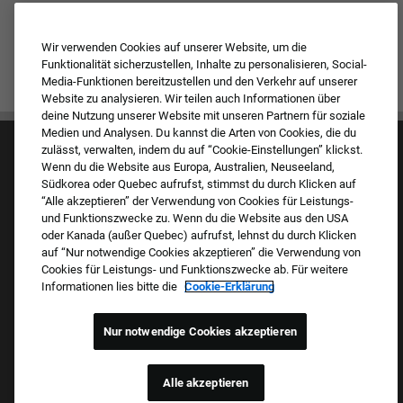
Wir verwenden Cookies auf unserer Website, um die
Funktionalität sicherzustellen, Inhalte zu personalisieren, Social-
Media-Funktionen bereitzustellen und den Verkehr auf unserer
Website zu analysieren. Wir teilen auch Informationen über
deine Nutzung unserer Website mit unseren Partnern für soziale
Medien und Analysen. Du kannst die Arten von Cookies, die du
zulässt, verwalten, indem du auf “Cookie-Einstellungen” klickst.
Wenn du die Website aus Europa, Australien, Neuseeland,
Südkorea oder Quebec aufrufst, stimmst du durch Klicken auf
“Alle akzeptieren” der Verwendung von Cookies für Leistungs-
und Funktionszwecke zu. Wenn du die Website aus den USA
oder Kanada (außer Quebec) aufrufst, lehnst du durch Klicken
Kultur & Werte
auf “Nur notwendige Cookies akzeptieren” die Verwendung von
Unsere Marken
Cookies für Leistungs- und Funktionszwecke ab. Für weitere
Unternehmen
Informationen lies bitte die
Cookie-Erklärung
Zurückkehrender Bewerber
FAQ – Häufig gestellte Fragen
Nur notwendige Cookies akzeptieren
Stolzer Arbeitgeber Mit Beruflicher
Chancengleichheit
Alle akzeptieren
Wir prüfen alle Stellenbewerbungen unabhängig von ethnischer