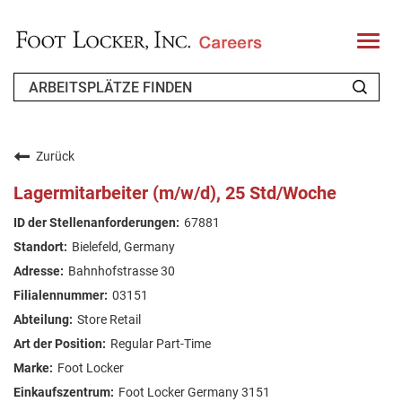
T
o
g
g
l
e
n
WER WIR SIND
a
v
Zurück
i
ZURÜCKKEHRENDER BEWERBER
g
Lagermitarbeiter (m/w/d), 25 Std/Woche
a
t
FAQ
67881
i
o
Bielefeld, Germany
n
ARBEIT SUCHEN
Bahnhofstrasse 30
GERMAN
03151
Store Retail
Regular Part-Time
Foot Locker
Foot Locker Germany 3151