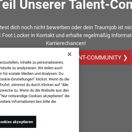
eil Unserer Talent-C
est dich noch nicht bewerben oder dein Traumjob ist nic
t Foot Locker in Kontakt und erhalte regelmäßig Informa
Karrierechancen!
WERDE TEIL UNSERER TALENT-COMMUNITY ❯
rzustellen, Inhalte zu personalisieren,
bsite zu analysieren. Wir teilen auch
n für soziale Medien und Analysen. Du
Cookie-Einstellungen” klickst. Wenn du die
ufst, stimmst du durch Klicken auf “Alle
szwecke zu. Wenn du die Website aus den
 “Nur notwendige Cookies akzeptieren” die
tere Informationen lies bitte die
ookies akzeptieren