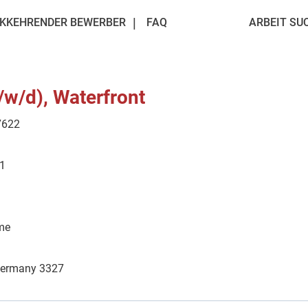
KKEHRENDER BEWERBER
FAQ
ARBEIT SU
w/d), Waterfront
7622
81
ime
Germany 3327