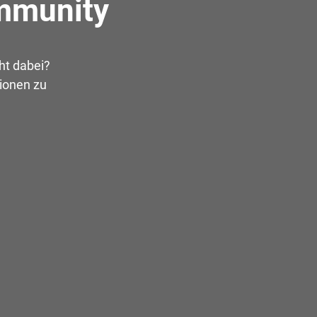
ommunity
ht dabei?
tionen zu