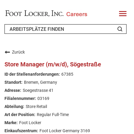
T
o
g
g
l
e
n
WER WIR SIND
a
v
Zurück
i
ZURÜCKKEHRENDER BEWERBER
g
Store Manager (m/w/d), Sögestraße
a
t
FAQ
67385
i
o
Bremen, Germany
n
ARBEIT SUCHEN
Soegestrasse 41
GERMAN
03169
Store Retail
Regular Full-Time
Foot Locker
Foot Locker Germany 3169