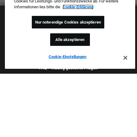
Cookies für Leistungs- und Funktionszwecke ab. Für weitere
Informationen lies bitte die
Cookie-Erklärung
Nur notwendige Cookies akzeptieren
Alle akzeptieren
Kultur & Werte
Unsere Marken
Unternehmen
Cookie-Einstellungen
Zurückkehrender Bewerber
FAQ – Häufig gestellte Fragen
Stolzer Arbeitgeber Mit Beruflicher
Chancengleichheit
Wir prüfen alle Stellenbewerbungen unabhängig von ethnischer
Herkunft, Hautfarbe, Geschlecht, Religion, nationaler Herkunft,
Alter, sexueller Orientierung, Geschlechtsidentität, Ausdruck der
Geschlechtlichkeit, früherem oder gegenwärtigem Militärdienst,
Behinderung, genetischen Daten oder einem anderen Grund, der
durch anwendbare Gesetze geschützt ist. Zudem ist bei uns