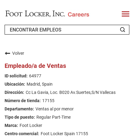
T
o
g
g
l
e
n
QUIÉNES SOMOS
a
v
Volver
i
SOLICITANTES RECURRENTES
g
Empleado/a de Ventas
a
t
FAQ'S
64977
i
o
Madrid, Spain
n
BUSCAR EMPLEOS
Cc La Gavia, Loc. B020 Av.Suertes,S/N Vallecas
SPANISH
17155
Ventas al por menor
Regular Part-Time
Foot Locker
Foot Locker Spain 17155