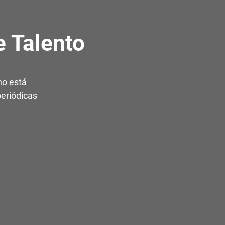
 Talento
no está
periódicas