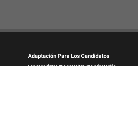
Adaptación Para Los Candidatos
Los candidatos que necesiten una adaptación
razonable para participar en el proceso de
solicitud de empleo pueden ponerse en contacto
con nosotros y enviar una solicitud de
asistencia.
Correo electrónico:
accommodations_es@footlocker.com