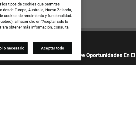
r los tipos de cookies que permites
io desde Europa, Australia, Nueva Zelanda,
 de cookies de rendimiento y funcionalidad.
ebec), al hacer clic en “Aceptar solo lo
. Para obtener más información, consulta
o lo necesario
Aceptar todo
 Orgullosa De Ofrecer Igualdad De Oportunidades En El
todas las solicitudes de empleo sin tener en cuenta la raza, el color, el
ligión, la nacionalidad, la edad, la orientación sexual, la identidad de
expresión de género, la realización del servicio militar, la discapacidad,
ción genética o cualquier otra base protegida por las leyes federales,
o locales vigentes. También prohibimos el acoso de los solicitantes o de
os del equipo en función de cualquiera de estas categorías
.