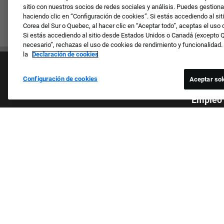
sitio con nuestros socios de redes sociales y análisis. Puedes gestiona
haciendo clic en “Configuración de cookies”. Si estás accediendo al sit
Corea del Sur o Quebec, al hacer clic en “Aceptar todo”, aceptas el uso
Si estás accediendo al sitio desde Estados Unidos o Canadá (excepto Qu
necesario”, rechazas el uso de cookies de rendimiento y funcionalidad
la
Declaración de cookies
Configuración de cookies
Aceptar sol
Empresa
Empleo
Revisamos 
Cultura y valores
sexo, la re
Nuestras marcas
género, la 
Empresa
la informa
Solicitantes recurrentes
estatales 
Preguntas frecuentes
los miembr
protegidas