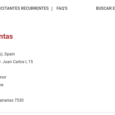
ICITANTES RECURRENTES
FAQ'S
BUSCAR 
ntas
s), Spain
. Juan Carlos I, 15
enor
me
Canarias 7530