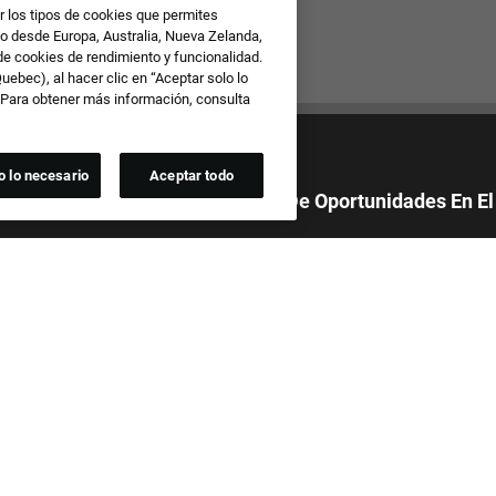
r los tipos de cookies que permites
io desde Europa, Australia, Nueva Zelanda,
 de cookies de rendimiento y funcionalidad.
ebec), al hacer clic en “Aceptar solo lo
. Para obtener más información, consulta
o lo necesario
Aceptar todo
 Orgullosa De Ofrecer Igualdad De Oportunidades En El
todas las solicitudes de empleo sin tener en cuenta la raza, el color, el
ligión, la nacionalidad, la edad, la orientación sexual, la identidad de
expresión de género, la realización del servicio militar, la discapacidad,
ción genética o cualquier otra base protegida por las leyes federales,
o locales vigentes. También prohibimos el acoso de los solicitantes o de
os del equipo en función de cualquiera de estas categorías
.