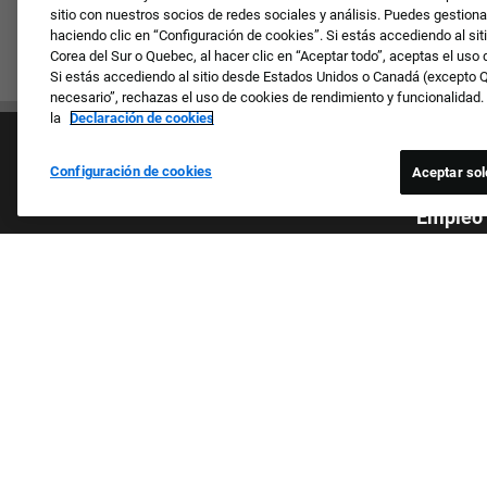
sitio con nuestros socios de redes sociales y análisis. Puedes gestiona
haciendo clic en “Configuración de cookies”. Si estás accediendo al sit
Corea del Sur o Quebec, al hacer clic en “Aceptar todo”, aceptas el uso
Si estás accediendo al sitio desde Estados Unidos o Canadá (excepto Qu
necesario”, rechazas el uso de cookies de rendimiento y funcionalidad
la
Declaración de cookies
Configuración de cookies
Aceptar sol
Empresa
Empleo
Revisamos 
Cultura y valores
sexo, la re
Nuestras marcas
género, la 
Empresa
la informa
Solicitantes recurrentes
estatales 
Preguntas frecuentes
los miembr
protegidas