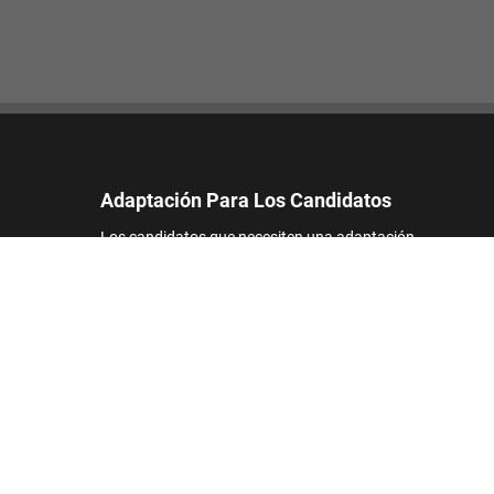
Adaptación Para Los Candidatos
Los candidatos que necesiten una adaptación
razonable para participar en el proceso de
solicitud de empleo pueden ponerse en contacto
con nosotros y enviar una solicitud de
asistencia.
Correo electrónico:
accommodations_es@footlocker.com