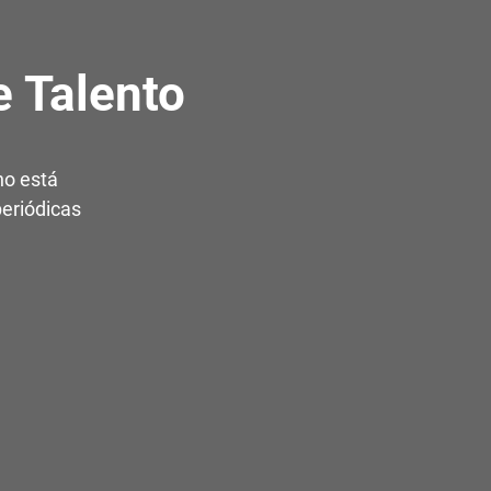
 Talento
no está
periódicas