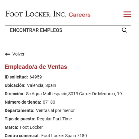
T
o
g
g
l
e
n
QUIÉNES SOMOS
a
v
Volver
i
SOLICITANTES RECURRENTES
g
Empleado/a de Ventas
a
t
FAQ'S
64959
i
o
Valencia, Spain
n
BUSCAR EMPLEOS
Sc Aqua Multiespacio,S013 Carrer De Menorca, 19
SPANISH
07180
Ventas al por menor
Regular Part-Time
Foot Locker
Foot Locker Spain 7180