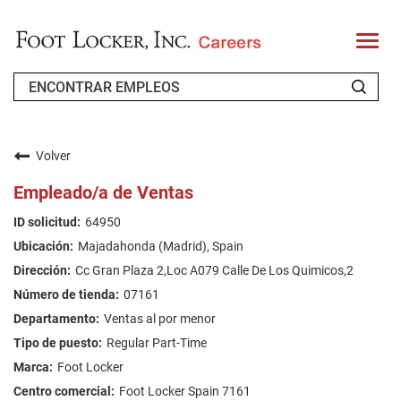
T
o
g
g
l
e
n
QUIÉNES SOMOS
a
v
Volver
i
SOLICITANTES RECURRENTES
g
Empleado/a de Ventas
a
t
FAQ'S
64950
i
o
Majadahonda (Madrid), Spain
n
BUSCAR EMPLEOS
Cc Gran Plaza 2,Loc A079 Calle De Los Quimicos,2
SPANISH
07161
Ventas al por menor
Regular Part-Time
Foot Locker
Foot Locker Spain 7161