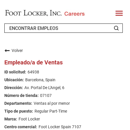
T
o
g
g
l
e
n
QUIÉNES SOMOS
a
v
Volver
i
SOLICITANTES RECURRENTES
g
Empleado/a de Ventas
a
t
FAQ'S
64938
i
o
Barcelona, Spain
n
BUSCAR EMPLEOS
Av. Portal De L'Angel, 6
SPANISH
07107
Ventas al por menor
Regular Part-Time
Foot Locker
Foot Locker Spain 7107