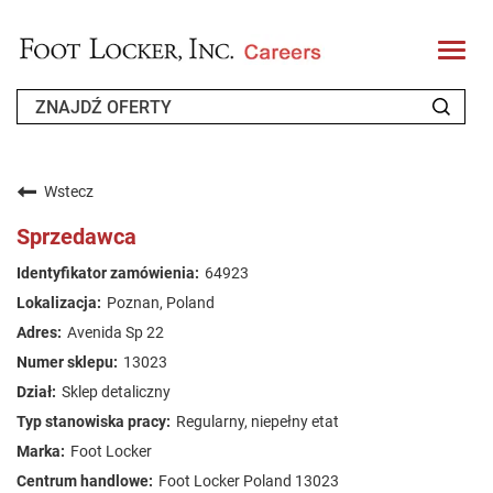
T
o
g
g
l
e
n
KIM JESTEŚMY
a
v
Wstecz
i
POWRACAJĄCY KANDYDAT
g
Sprzedawca
a
t
FAQ
64923
i
o
Poznan, Poland
n
SZUKANIE PRACY
Avenida Sp 22
POLISH
13023
Sklep detaliczny
Regularny, niepełny etat
Foot Locker
Foot Locker Poland 13023