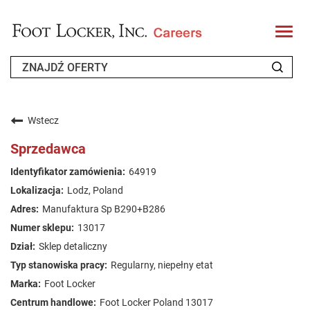
T
o
g
g
l
e
n
KIM JESTEŚMY
a
v
Wstecz
i
POWRACAJĄCY KANDYDAT
g
Sprzedawca
a
t
FAQ
64919
i
o
Lodz, Poland
n
SZUKANIE PRACY
Manufaktura Sp B290+B286
POLISH
13017
Sklep detaliczny
Regularny, niepełny etat
Foot Locker
Foot Locker Poland 13017