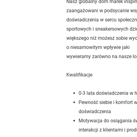
Nasz globalny dom marek inspir
zaangażowani w podsycanie wspó
doświadczenia w sercu społeczn
sportowych i sneakersowych dzięk
większego niż możesz sobie wyob
o niesamowitym wpływie jaki
wywieramy zarówno na nasze lokaln
Kwalifikacje
0-3 lata doświadczenia w 
Pewność siebie i komfort 
doświadczenia
Motywacja do osiągania ś
interakcji z klientami i pr