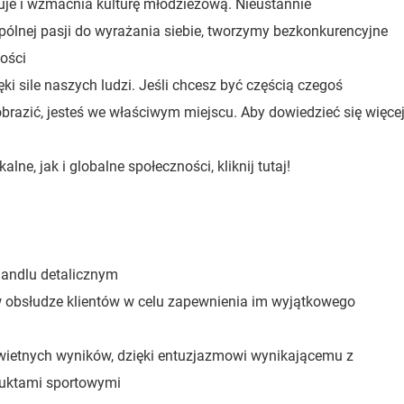
uje i wzmacnia kulturę młodzieżową. Nieustannie
lnej pasji do wyrażania siebie, tworzymy bezkonkurencyjne
ości
i sile naszych ludzi. Jeśli chcesz być częścią czegoś
razić, jesteś we właściwym miejscu. Aby dowiedzieć się więce
e, jak i globalne społeczności, kliknij tutaj!
handlu detalicznym
w obsłudze klientów w celu zapewnienia im wyjątkowego
wietnych wyników, dzięki entuzjazmowi wynikającemu z
oduktami sportowymi