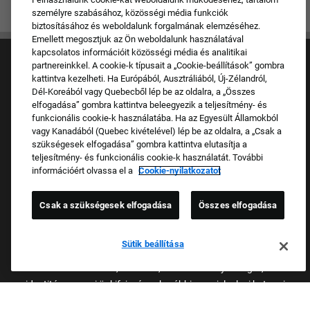
személyre szabásához, közösségi média funkciók
biztosításához és weboldalunk forgalmának elemzéséhez.
Emellett megosztjuk az Ön weboldalunk használatával
kapcsolatos információit közösségi média és analitikai
partnereinkkel. A cookie-k típusait a „Cookie-beállítások” gombra
kattintva kezelheti. Ha Európából, Ausztráliából, Új-Zélandról,
Dél-Koreából vagy Quebecből lép be az oldalra, a „Összes
elfogadása” gombra kattintva beleegyezik a teljesítmény- és
funkcionális cookie-k használatába. Ha az Egyesült Államokból
Kultúra és értékek
vagy Kanadából (Quebec kivételével) lép be az oldalra, a „Csak a
Márkáink
szükségesek elfogadása” gombra kattintva elutasítja a
Vállalat
teljesítmény- és funkcionális cookie-k használatát. További
Visszatérő jelentkező
információért olvassa el a
Cookie-nyilatkozatot
GYIK – Gyakran ismételt kérdések
Csak a szükségesek elfogadása
Összes elfogadása
Egyenlő Foglalkoztatási Esélyeket Biztosító Voltát
Büszkén Vállaló Munkáltató
Sütik beállítása
Minden álláspályázatot rasszra, bőrszínre, nemre, vallásra,
nemzeti származásra, életkorra, szexuális irányultságra, nemi
identitásra, nemi önkifejezésre, korábbi vagy jelenlegi katonai
szolgálatra, fogyatékosságra, genetikai információra vagy