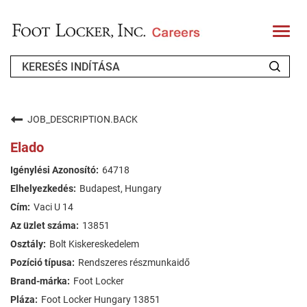
T
o
g
g
l
e
n
KIK VAGYUNK
a
v
JOB_DESCRIPTION.BACK
i
VISSZATÉRŐ JELENTKEZŐ
g
Elado
a
t
GYIK
64718
i
o
Budapest, Hungary
n
ÁLLÁSKERESÉS
Vaci U 14
HUNGARIAN
13851
Bolt Kiskereskedelem
Rendszeres részmunkaidő
Foot Locker
Foot Locker Hungary 13851