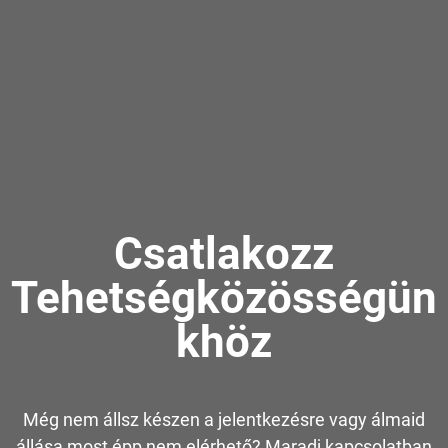
Csatlakozz
Tehetségközösségün
khöz
Még nem állsz készen a jelentkezésre vagy álmaid
állása most épp nem elérhető? Maradj kapcsolatban