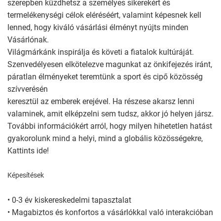
szerepben küzdhetsz a személyes sikerekért és
termelékenységi célok eléréséért, valamint képesnek kell
lenned, hogy kiváló vásárlási élményt nyújts minden
Vásárlónak.
Világmárkánk inspirálja és követi a fiatalok kultúráját.
Szenvedélyesen elkötelezve magunkat az önkifejezés iránt,
páratlan élményeket teremtünk a sport és cipő közösség
szívverésén
keresztül az emberek erejével. Ha részese akarsz lenni
valaminek, amit elképzelni sem tudsz, akkor jó helyen jársz.
További információkért arról, hogy milyen hihetetlen hatást
gyakorolunk mind a helyi, mind a globális közösségekre,
Kattints ide!
Képesítések
• 0-3 év kiskereskedelmi tapasztalat
• Magabiztos és konfortos a vásárlókkal való interakcióban