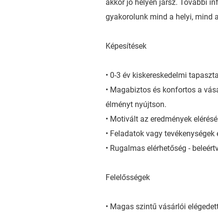
akkor jó helyen jársz. További in
gyakorolunk mind a helyi, mind a
Képesítések
• 0-3 év kiskereskedelmi tapaszta
• Magabiztos és konfortos a vás
élményt nyújtson.
• Motivált az eredmények elérésé
• Feladatok vagy tevékenységek e
• Rugalmas elérhetőség - beleértv
Felelősségek
• Magas szintű vásárlói elégedet