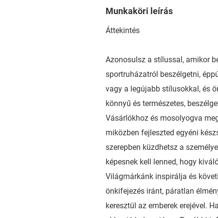
Munkaköri leírás
Áttekintés
Azonosulsz a stílussal, amikor b
sportruházatról beszélgetni, épp
vagy a legújabb stílusokkal, és
könnyű és természetes, beszélge
Vásárlókhoz és mosolyogva mego
miközben fejleszted egyéni kész
szerepben küzdhetsz a személyes 
képesnek kell lenned, hogy kivál
Világmárkánk inspirálja és követ
önkifejezés iránt, páratlan élmé
keresztül az emberek erejével. H