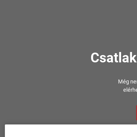
Csatla
Még nem
elérh