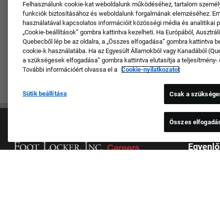
Felhasználunk cookie-kat weboldalunk működéséhez, tartalom személ
funkciók biztosításához és weboldalunk forgalmának elemzéséhez. Em
használatával kapcsolatos információit közösségi média és analitikai pa
„Cookie-beállítások” gombra kattintva kezelheti. Ha Európából, Ausztráli
Quebecből lép be az oldalra, a „Összes elfogadása” gombra kattintva be
cookie-k használatába. Ha az Egyesült Államokból vagy Kanadából (Quebe
a szükségesek elfogadása” gombra kattintva elutasítja a teljesítmény- 
További információért olvassa el a
Cookie-nyilatkozatot
Sütik beállítása
Csak a szüksége
Összes elfogadá
Egyenlő
Munkál
Minden áll
Kultúra és értékek
származásr
Márkáink
önkifejezé
Vállalat
genetikai 
Visszatérő jelentkező
helyi törv