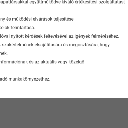
sapattársakkal együttműködve kiváló értékesítési szolgáltatást
mény és működési elvárások teljesítése.
célok fenntartása.
lóval nyitott kérdések feltevésével az igények felméréséhez.
k szakértelmének elsajátítására és megosztására, hogy
nek.
nformációnak és az aktuális vagy közelgő
ogadó munkakörnyezethez.