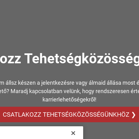
kozz Tehetségközössé
 állsz készen a jelentkezésre vagy álmaid állása most
ető? Maradj kapcsolatban velünk, hogy rendszeresen érte
karrierlehetőségekről!
CSATLAKOZZ TEHETSÉGKÖZÖSSÉGÜNKHÖZ ❯