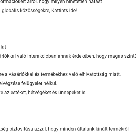
formációkért arról, hogy milyen hihetetlen hatást
 globális közösségekre, Kattints ide!
lat
árlókkal való interakcióban annak érdekében, hogy magas szint
re a vásárlókkal és termékekhez való elhivatottság miatt.
lvégzése felügyelet nélkül.
e az estéket, hétvégéket és ünnepeket is.
tség biztosítása azzal, hogy minden általunk kínált termékről