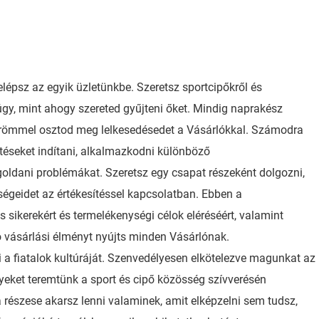
elépsz az egyik üzletünkbe. Szeretsz sportcipőkről és
úgy, mint ahogy szereted gyűjteni őket. Mindig naprakész
 örömmel osztod meg lelkesedésedet a Vásárlókkal. Számodra
téseket indítani, alkalmazkodni különböző
ldani problémákat. Szeretsz egy csapat részeként dolgozni,
ségeidet az értékesítéssel kapcsolatban. Ebben a
sikerekért és termelékenységi célok eléréséért, valamint
ó vásárlási élményt nyújts minden Vásárlónak.
i a fiatalok kultúráját. Szenvedélyesen elkötelezve magunkat az
nyeket teremtünk a sport és cipő közösség szívverésén
a részese akarsz lenni valaminek, amit elképzelni sem tudsz,