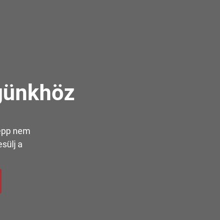
günkhöz
 épp nem
sülj a