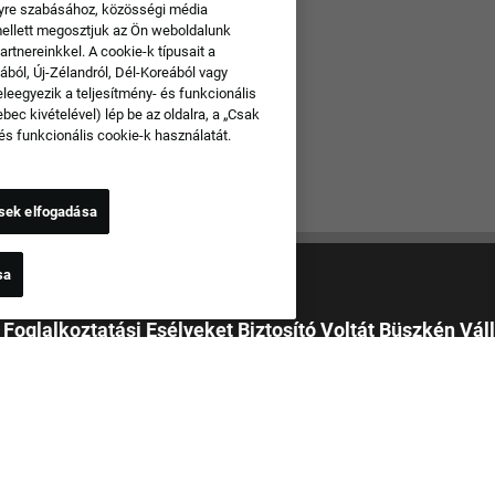
yre szabásához, közösségi média
ellett megosztjuk az Ön weboldalunk
rtnereinkkel. A cookie-k típusait a
ából, Új-Zélandról, Dél-Koreából vagy
leegyezik a teljesítmény- és funkcionális
c kivételével) lép be az oldalra, a „Csak
és funkcionális cookie-k használatát.
sek elfogadása
sa
 Foglalkoztatási Esélyeket Biztosító Voltát Büszkén Vál
tató
áspályázatot rasszra, bőrszínre, nemre, vallásra, nemzeti
a, életkorra, szexuális irányultságra, nemi identitásra, nemi
sre, korábbi vagy jelenlegi katonai szolgálatra, fogyatékosságra,
információra vagy bármely más, a vonatkozó szövetségi, állami vagy
ények által védett alapra vonatkozó különbségtétel nélkül bírálunk el.