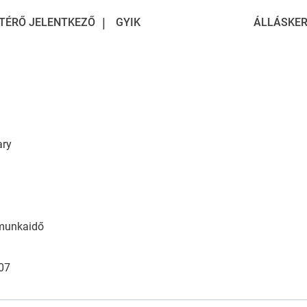
TÉRŐ JELENTKEZŐ
GYIK
ÁLLÁSKER
ary
munkaidő
07