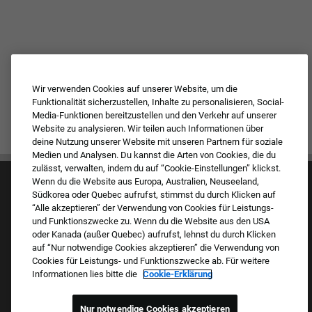
Wir verwenden Cookies auf unserer Website, um die
Funktionalität sicherzustellen, Inhalte zu personalisieren, Social-
Media-Funktionen bereitzustellen und den Verkehr auf unserer
Website zu analysieren. Wir teilen auch Informationen über
deine Nutzung unserer Website mit unseren Partnern für soziale
Medien und Analysen. Du kannst die Arten von Cookies, die du
zulässt, verwalten, indem du auf “Cookie-Einstellungen” klickst.
Wenn du die Website aus Europa, Australien, Neuseeland,
Südkorea oder Quebec aufrufst, stimmst du durch Klicken auf
“Alle akzeptieren” der Verwendung von Cookies für Leistungs-
und Funktionszwecke zu. Wenn du die Website aus den USA
oder Kanada (außer Quebec) aufrufst, lehnst du durch Klicken
auf “Nur notwendige Cookies akzeptieren” die Verwendung von
Kultur & Werte
Cookies für Leistungs- und Funktionszwecke ab. Für weitere
Unsere Marken
Informationen lies bitte die
Cookie-Erklärung
Unternehmen
Zurückkehrender Bewerber
FAQ – Häufig gestellte Fragen
Nur notwendige Cookies akzeptieren