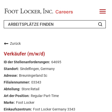
T
o
g
g
l
e
n
WER WIR SIND
a
v
Zurück
i
ZURÜCKKEHRENDER BEWERBER
g
Verkäufer (m/w/d)
a
t
FAQ
64695
i
o
Sindelfingen, Germany
n
ARBEIT SUCHEN
Breuningerland Sc
GERMAN
03343
Store Retail
Regular Part-Time
Foot Locker
Foot Locker Germany 3343