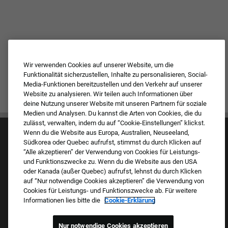
Wir verwenden Cookies auf unserer Website, um die
Funktionalität sicherzustellen, Inhalte zu personalisieren, Social-
Media-Funktionen bereitzustellen und den Verkehr auf unserer
Website zu analysieren. Wir teilen auch Informationen über
deine Nutzung unserer Website mit unseren Partnern für soziale
Medien und Analysen. Du kannst die Arten von Cookies, die du
zulässt, verwalten, indem du auf “Cookie-Einstellungen” klickst.
Wenn du die Website aus Europa, Australien, Neuseeland,
Südkorea oder Quebec aufrufst, stimmst du durch Klicken auf
“Alle akzeptieren” der Verwendung von Cookies für Leistungs-
und Funktionszwecke zu. Wenn du die Website aus den USA
oder Kanada (außer Quebec) aufrufst, lehnst du durch Klicken
auf “Nur notwendige Cookies akzeptieren” die Verwendung von
Kultur & Werte
Cookies für Leistungs- und Funktionszwecke ab. Für weitere
Unsere Marken
Informationen lies bitte die
Cookie-Erklärung
Unternehmen
Zurückkehrender Bewerber
FAQ – Häufig gestellte Fragen
Nur notwendige Cookies akzeptieren