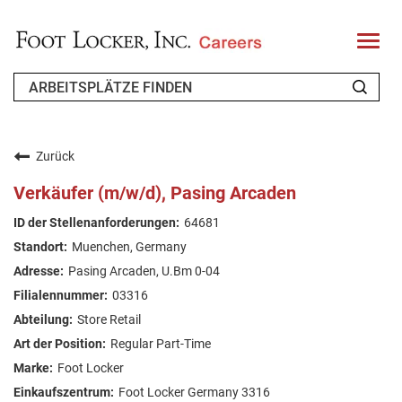
T
o
g
g
l
e
n
WER WIR SIND
a
v
Zurück
i
ZURÜCKKEHRENDER BEWERBER
g
Verkäufer (m/w/d), Pasing Arcaden
a
t
FAQ
64681
i
o
Muenchen, Germany
n
ARBEIT SUCHEN
Pasing Arcaden, U.Bm 0-04
GERMAN
03316
Store Retail
Regular Part-Time
Foot Locker
Foot Locker Germany 3316