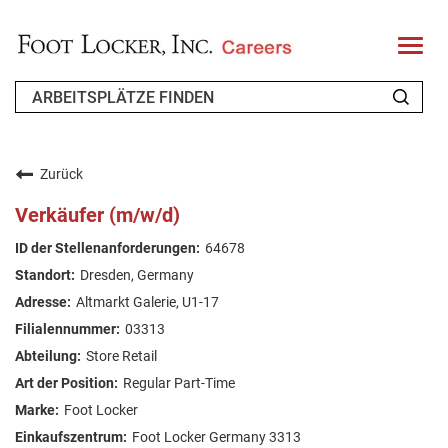
T
o
g
g
l
e
n
WER WIR SIND
a
v
Zurück
i
ZURÜCKKEHRENDER BEWERBER
g
Verkäufer (m/w/d)
a
t
FAQ
64678
i
o
Dresden, Germany
n
ARBEIT SUCHEN
Altmarkt Galerie, U1-17
GERMAN
03313
Store Retail
Regular Part-Time
Foot Locker
Foot Locker Germany 3313