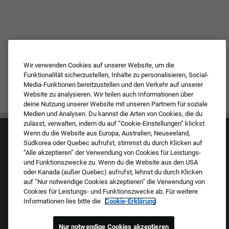
Wir verwenden Cookies auf unserer Website, um die
Funktionalität sicherzustellen, Inhalte zu personalisieren, Social-
Media-Funktionen bereitzustellen und den Verkehr auf unserer
Website zu analysieren. Wir teilen auch Informationen über
deine Nutzung unserer Website mit unseren Partnern für soziale
Medien und Analysen. Du kannst die Arten von Cookies, die du
zulässt, verwalten, indem du auf “Cookie-Einstellungen” klickst.
Wenn du die Website aus Europa, Australien, Neuseeland,
Südkorea oder Quebec aufrufst, stimmst du durch Klicken auf
“Alle akzeptieren” der Verwendung von Cookies für Leistungs-
und Funktionszwecke zu. Wenn du die Website aus den USA
oder Kanada (außer Quebec) aufrufst, lehnst du durch Klicken
auf “Nur notwendige Cookies akzeptieren” die Verwendung von
Kultur & Werte
Cookies für Leistungs- und Funktionszwecke ab. Für weitere
Unsere Marken
Informationen lies bitte die
Cookie-Erklärung
Unternehmen
Zurückkehrender Bewerber
FAQ – Häufig gestellte Fragen
Nur notwendige Cookies akzeptieren