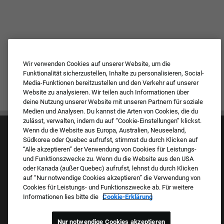
Wir verwenden Cookies auf unserer Website, um die
Funktionalität sicherzustellen, Inhalte zu personalisieren, Social-
Media-Funktionen bereitzustellen und den Verkehr auf unserer
Website zu analysieren. Wir teilen auch Informationen über
deine Nutzung unserer Website mit unseren Partnern für soziale
Medien und Analysen. Du kannst die Arten von Cookies, die du
zulässt, verwalten, indem du auf “Cookie-Einstellungen” klickst.
Wenn du die Website aus Europa, Australien, Neuseeland,
Südkorea oder Quebec aufrufst, stimmst du durch Klicken auf
“Alle akzeptieren” der Verwendung von Cookies für Leistungs-
und Funktionszwecke zu. Wenn du die Website aus den USA
oder Kanada (außer Quebec) aufrufst, lehnst du durch Klicken
auf “Nur notwendige Cookies akzeptieren” die Verwendung von
Kultur & Werte
Cookies für Leistungs- und Funktionszwecke ab. Für weitere
Unsere Marken
Informationen lies bitte die
Cookie-Erklärung
Unternehmen
Zurückkehrender Bewerber
FAQ – Häufig gestellte Fragen
Nur notwendige Cookies akzeptieren