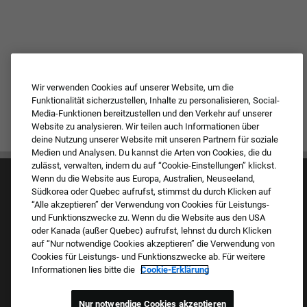
Wir verwenden Cookies auf unserer Website, um die
Funktionalität sicherzustellen, Inhalte zu personalisieren, Social-
Media-Funktionen bereitzustellen und den Verkehr auf unserer
Website zu analysieren. Wir teilen auch Informationen über
deine Nutzung unserer Website mit unseren Partnern für soziale
Medien und Analysen. Du kannst die Arten von Cookies, die du
zulässt, verwalten, indem du auf “Cookie-Einstellungen” klickst.
Wenn du die Website aus Europa, Australien, Neuseeland,
Südkorea oder Quebec aufrufst, stimmst du durch Klicken auf
“Alle akzeptieren” der Verwendung von Cookies für Leistungs-
und Funktionszwecke zu. Wenn du die Website aus den USA
oder Kanada (außer Quebec) aufrufst, lehnst du durch Klicken
auf “Nur notwendige Cookies akzeptieren” die Verwendung von
Kultur & Werte
Cookies für Leistungs- und Funktionszwecke ab. Für weitere
Unsere Marken
Informationen lies bitte die
Cookie-Erklärung
Unternehmen
Zurückkehrender Bewerber
FAQ – Häufig gestellte Fragen
Nur notwendige Cookies akzeptieren