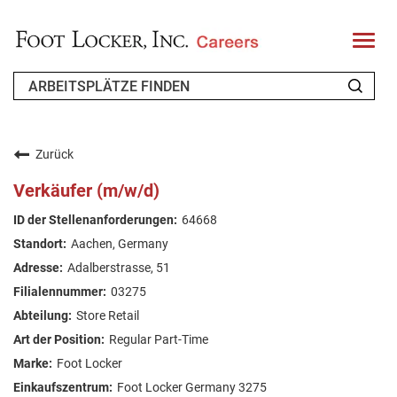
T
o
g
g
l
e
n
WER WIR SIND
a
v
Zurück
i
ZURÜCKKEHRENDER BEWERBER
g
Verkäufer (m/w/d)
a
t
FAQ
64668
i
o
Aachen, Germany
n
ARBEIT SUCHEN
Adalberstrasse, 51
GERMAN
03275
Store Retail
Regular Part-Time
Foot Locker
Foot Locker Germany 3275