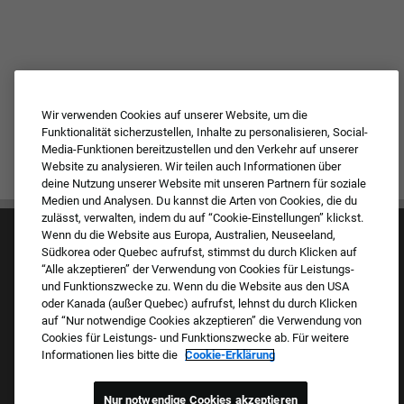
Wir verwenden Cookies auf unserer Website, um die
Funktionalität sicherzustellen, Inhalte zu personalisieren, Social-
Media-Funktionen bereitzustellen und den Verkehr auf unserer
Website zu analysieren. Wir teilen auch Informationen über
deine Nutzung unserer Website mit unseren Partnern für soziale
Medien und Analysen. Du kannst die Arten von Cookies, die du
zulässt, verwalten, indem du auf “Cookie-Einstellungen” klickst.
Wenn du die Website aus Europa, Australien, Neuseeland,
Südkorea oder Quebec aufrufst, stimmst du durch Klicken auf
“Alle akzeptieren” der Verwendung von Cookies für Leistungs-
und Funktionszwecke zu. Wenn du die Website aus den USA
oder Kanada (außer Quebec) aufrufst, lehnst du durch Klicken
auf “Nur notwendige Cookies akzeptieren” die Verwendung von
Kultur & Werte
Cookies für Leistungs- und Funktionszwecke ab. Für weitere
Unsere Marken
Informationen lies bitte die
Cookie-Erklärung
Unternehmen
Zurückkehrender Bewerber
FAQ – Häufig gestellte Fragen
Nur notwendige Cookies akzeptieren