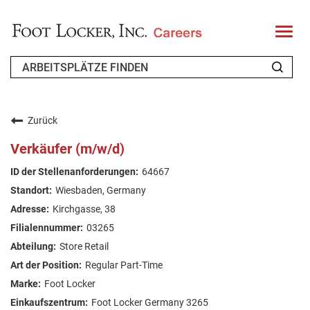
T
o
g
g
l
e
n
WER WIR SIND
a
v
Zurück
i
ZURÜCKKEHRENDER BEWERBER
g
Verkäufer (m/w/d)
a
t
FAQ
64667
i
o
Wiesbaden, Germany
n
ARBEIT SUCHEN
Kirchgasse, 38
GERMAN
03265
Store Retail
Regular Part-Time
Foot Locker
Foot Locker Germany 3265