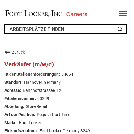
T
o
g
g
l
e
n
WER WIR SIND
a
v
Zurück
i
ZURÜCKKEHRENDER BEWERBER
g
Verkäufer (m/w/d)
a
t
FAQ
64664
i
o
Hannover, Germany
n
ARBEIT SUCHEN
Bahnhofstrassee, 12
GERMAN
03249
Store Retail
Regular Part-Time
Foot Locker
Foot Locker Germany 3249