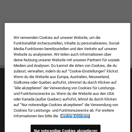
Wir verwenden Cookies auf unserer Website, um die
Funktionalität sicherzustellen, Inhalte zu personalisieren, Social-
Media-Funktionen bereitzustellen und den Verkehr auf unserer
Website zu analysieren. Wir teilen auch Informationen über
deine Nutzung unserer Website mit unseren Partnern für soziale
Medien und Analysen. Du kannst die Arten von Cookies, die du
zulässt, verwalten, indem du auf “Cookie-Einstellungen” klickst.
Wenn du die Website aus Europa, Australien, Neuseeland,
Südkorea oder Quebec aufrufst, stimmst du durch Klicken auf
“Alle akzeptieren” der Verwendung von Cookies für Leistungs-
und Funktionszwecke zu. Wenn du die Website aus den USA
oder Kanada (außer Quebec) aufrufst, lehnst du durch Klicken
auf “Nur notwendige Cookies akzeptieren” die Verwendung von
Kultur & Werte
Cookies für Leistungs- und Funktionszwecke ab. Für weitere
Unsere Marken
Informationen lies bitte die
Cookie-Erklärung
Unternehmen
Zurückkehrender Bewerber
FAQ – Häufig gestellte Fragen
Nur notwendige Cookies akzeptieren