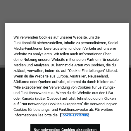
Wir verwenden Cookies auf unserer Website, um die
Funktionalität sicherzustellen, Inhalte zu personalisieren, Social-
Media-Funktionen bereitzustellen und den Verkehr auf unserer
Website zu analysieren. Wir teilen auch Informationen über
deine Nutzung unserer Website mit unseren Partnern für soziale
Medien und Analysen. Du kannst die Arten von Cookies, die du
zulässt, verwalten, indem du auf “Cookie-Einstellungen” klickst.
Wenn du die Website aus Europa, Australien, Neuseeland,
Südkorea oder Quebec aufrufst, stimmst du durch Klicken auf
“Alle akzeptieren” der Verwendung von Cookies für Leistungs-
und Funktionszwecke zu. Wenn du die Website aus den USA
oder Kanada (außer Quebec) aufrufst, lehnst du durch Klicken
auf “Nur notwendige Cookies akzeptieren” die Verwendung von
Kultur & Werte
Cookies für Leistungs- und Funktionszwecke ab. Für weitere
Unsere Marken
Informationen lies bitte die
Cookie-Erklärung
Unternehmen
Zurückkehrender Bewerber
FAQ – Häufig gestellte Fragen
Nur notwendige Cookies akzeptieren