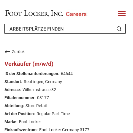
T
o
g
g
l
e
n
WER WIR SIND
a
v
Zurück
i
ZURÜCKKEHRENDER BEWERBER
g
Verkäufer (m/w/d)
a
t
FAQ
64644
i
o
Reutlingen, Germany
n
ARBEIT SUCHEN
Wilhelmstrasse 32
GERMAN
03177
Store Retail
Regular Part-Time
Foot Locker
Foot Locker Germany 3177