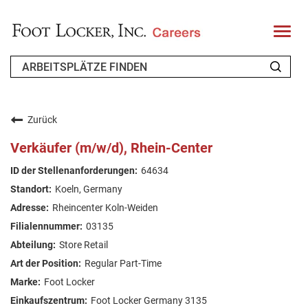
T
o
g
g
l
e
n
WER WIR SIND
a
v
Zurück
i
ZURÜCKKEHRENDER BEWERBER
g
Verkäufer (m/w/d), Rhein-Center
a
t
FAQ
64634
i
o
Koeln, Germany
n
ARBEIT SUCHEN
Rheincenter Koln-Weiden
GERMAN
03135
Store Retail
Regular Part-Time
Foot Locker
Foot Locker Germany 3135