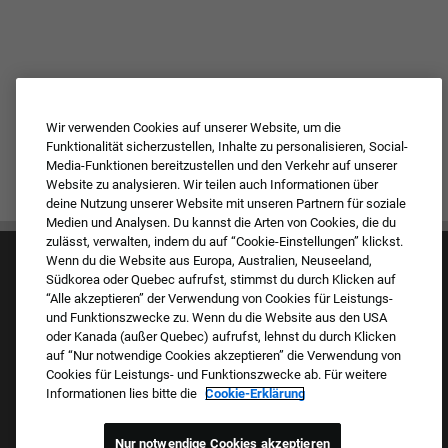
Wir verwenden Cookies auf unserer Website, um die
Funktionalität sicherzustellen, Inhalte zu personalisieren, Social-
Media-Funktionen bereitzustellen und den Verkehr auf unserer
Website zu analysieren. Wir teilen auch Informationen über
deine Nutzung unserer Website mit unseren Partnern für soziale
Medien und Analysen. Du kannst die Arten von Cookies, die du
zulässt, verwalten, indem du auf “Cookie-Einstellungen” klickst.
Wenn du die Website aus Europa, Australien, Neuseeland,
Südkorea oder Quebec aufrufst, stimmst du durch Klicken auf
“Alle akzeptieren” der Verwendung von Cookies für Leistungs-
und Funktionszwecke zu. Wenn du die Website aus den USA
oder Kanada (außer Quebec) aufrufst, lehnst du durch Klicken
auf “Nur notwendige Cookies akzeptieren” die Verwendung von
Kultur & Werte
Cookies für Leistungs- und Funktionszwecke ab. Für weitere
Unsere Marken
Informationen lies bitte die
Cookie-Erklärung
Unternehmen
Zurückkehrender Bewerber
FAQ – Häufig gestellte Fragen
Nur notwendige Cookies akzeptieren