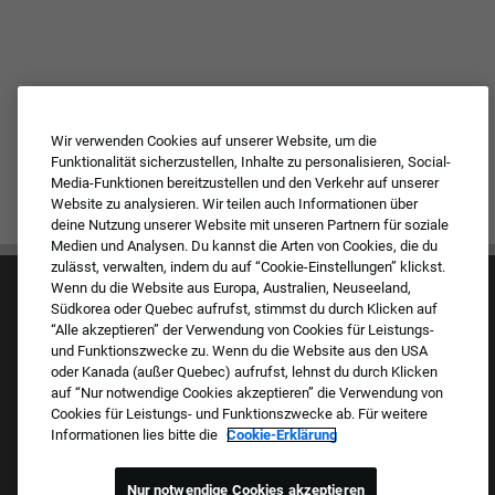
Wir verwenden Cookies auf unserer Website, um die
Funktionalität sicherzustellen, Inhalte zu personalisieren, Social-
Media-Funktionen bereitzustellen und den Verkehr auf unserer
Website zu analysieren. Wir teilen auch Informationen über
deine Nutzung unserer Website mit unseren Partnern für soziale
Medien und Analysen. Du kannst die Arten von Cookies, die du
zulässt, verwalten, indem du auf “Cookie-Einstellungen” klickst.
Wenn du die Website aus Europa, Australien, Neuseeland,
Südkorea oder Quebec aufrufst, stimmst du durch Klicken auf
“Alle akzeptieren” der Verwendung von Cookies für Leistungs-
und Funktionszwecke zu. Wenn du die Website aus den USA
oder Kanada (außer Quebec) aufrufst, lehnst du durch Klicken
auf “Nur notwendige Cookies akzeptieren” die Verwendung von
Kultur & Werte
Cookies für Leistungs- und Funktionszwecke ab. Für weitere
Unsere Marken
Informationen lies bitte die
Cookie-Erklärung
Unternehmen
Zurückkehrender Bewerber
FAQ – Häufig gestellte Fragen
Nur notwendige Cookies akzeptieren