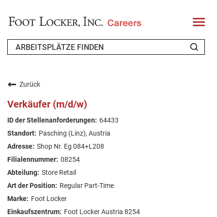
T
o
g
g
l
e
n
WER WIR SIND
a
v
Zurück
i
ZURÜCKKEHRENDER BEWERBER
g
Verkäufer (m/d/w)
a
t
FAQ
64433
i
o
Pasching (Linz), Austria
n
ARBEIT SUCHEN
Shop Nr. Eg 084+L208
GERMAN
08254
Store Retail
Regular Part-Time
Foot Locker
Foot Locker Austria 8254