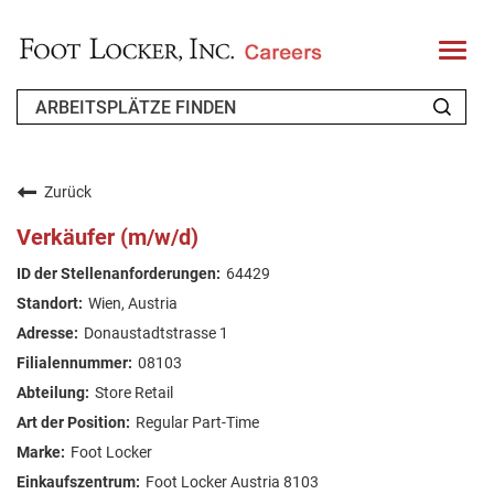
T
o
g
g
l
e
n
WER WIR SIND
a
v
Zurück
i
ZURÜCKKEHRENDER BEWERBER
g
Verkäufer (m/w/d)
a
t
FAQ
64429
i
o
Wien, Austria
n
ARBEIT SUCHEN
Donaustadtstrasse 1
GERMAN
08103
Store Retail
Regular Part-Time
Foot Locker
Foot Locker Austria 8103