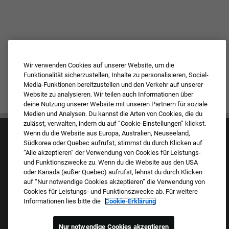
Wir verwenden Cookies auf unserer Website, um die
Funktionalität sicherzustellen, Inhalte zu personalisieren, Social-
Media-Funktionen bereitzustellen und den Verkehr auf unserer
Website zu analysieren. Wir teilen auch Informationen über
deine Nutzung unserer Website mit unseren Partnern für soziale
Medien und Analysen. Du kannst die Arten von Cookies, die du
zulässt, verwalten, indem du auf “Cookie-Einstellungen” klickst.
Wenn du die Website aus Europa, Australien, Neuseeland,
Südkorea oder Quebec aufrufst, stimmst du durch Klicken auf
“Alle akzeptieren” der Verwendung von Cookies für Leistungs-
und Funktionszwecke zu. Wenn du die Website aus den USA
oder Kanada (außer Quebec) aufrufst, lehnst du durch Klicken
auf “Nur notwendige Cookies akzeptieren” die Verwendung von
Kultur & Werte
Cookies für Leistungs- und Funktionszwecke ab. Für weitere
Unsere Marken
Informationen lies bitte die
Cookie-Erklärung
Unternehmen
Zurückkehrender Bewerber
FAQ – Häufig gestellte Fragen
Nur notwendige Cookies akzeptieren