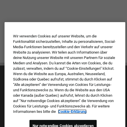
Wir verwenden Cookies auf unserer Website, um die
Funktionalität sicherzustellen, Inhalte zu personalisieren, Social-
Media-Funktionen bereitzustellen und den Verkehr auf unserer
Website zu analysieren. Wir teilen auch Informationen über
deine Nutzung unserer Website mit unseren Partnern für soziale
Medien und Analysen. Du kannst die Arten von Cookies, die du
zulässt, verwalten, indem du auf “Cookie-Einstellungen” klickst.
Wenn du die Website aus Europa, Australien, Neuseeland,
Südkorea oder Quebec aufrufst, stimmst du durch Klicken auf
“Alle akzeptieren” der Verwendung von Cookies für Leistungs-
und Funktionszwecke zu. Wenn du die Website aus den USA
oder Kanada (außer Quebec) aufrufst, lehnst du durch Klicken
auf “Nur notwendige Cookies akzeptieren” die Verwendung von
Kultur & Werte
Cookies für Leistungs- und Funktionszwecke ab. Für weitere
Unsere Marken
Informationen lies bitte die
Cookie-Erklärung
Unternehmen
Zurückkehrender Bewerber
FAQ – Häufig gestellte Fragen
Nur notwendige Cookies akzeptieren