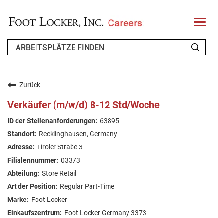
T
o
g
g
l
e
n
WER WIR SIND
a
v
Zurück
i
ZURÜCKKEHRENDER BEWERBER
g
Verkäufer (m/w/d) 8-12 Std/Woche
a
t
FAQ
63895
i
o
Recklinghausen, Germany
n
ARBEIT SUCHEN
Tiroler Strabe 3
GERMAN
03373
Store Retail
Regular Part-Time
Foot Locker
Foot Locker Germany 3373