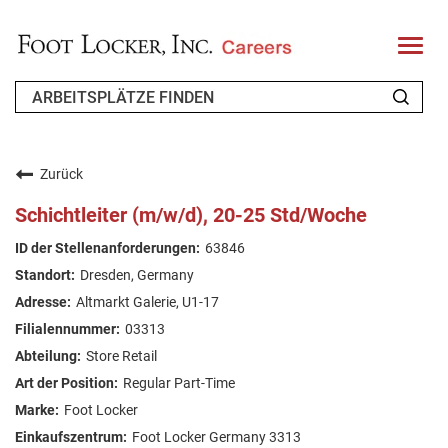
T
o
g
g
l
e
n
WER WIR SIND
a
v
Zurück
i
ZURÜCKKEHRENDER BEWERBER
g
Schichtleiter (m/w/d), 20-25 Std/Woche
a
t
FAQ
63846
i
o
Dresden, Germany
n
ARBEIT SUCHEN
Altmarkt Galerie, U1-17
GERMAN
03313
Store Retail
Regular Part-Time
Foot Locker
Foot Locker Germany 3313