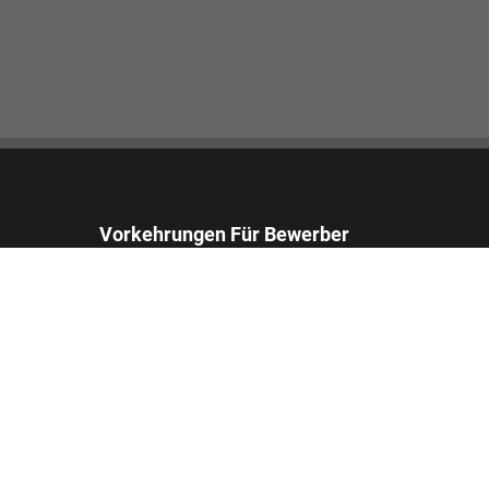
Vorkehrungen Für Bewerber
Bewerber, die angemessene Vorkehrungen
benötigen, um das Bewerbungsverfahren
abzuschließen, können sich an uns wenden und
einen Antrag auf Unterstützung stellen.
Email:
accommodations_de@footlocker.com