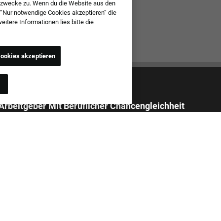
szwecke zu. Wenn du die Website aus den
 “Nur notwendige Cookies akzeptieren” die
tere Informationen lies bitte die
ookies akzeptieren
 Arbeitgeber Mit Beruflicher Chancengleichheit
 alle Stellenbewerbungen unabhängig von ethnischer Herkunft,
 Geschlecht, Religion, nationaler Herkunft, Alter, sexueller Orientierung,
sidentität, Ausdruck der Geschlechtlichkeit, früherem oder
gem Militärdienst, Behinderung, genetischen Daten oder einem
und, der durch anwendbare Gesetze geschützt ist. Zudem ist bei uns
elästigung von Bewerbern oder Teammitgliedern in Bezug auf die hier
en Kriterien untersagt.