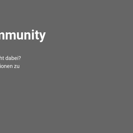
ommunity
ht dabei?
tionen zu