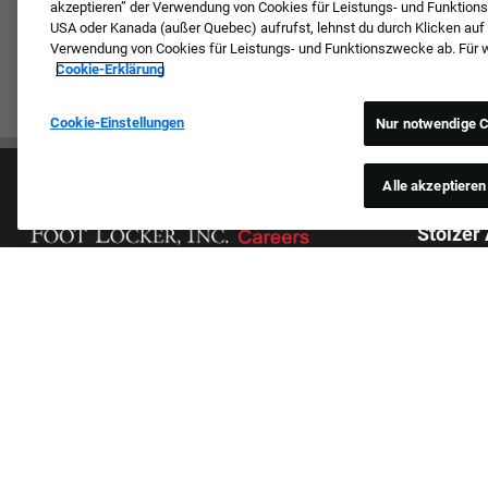
akzeptieren” der Verwendung von Cookies für Leistungs- und Funktion
USA oder Kanada (außer Quebec) aufrufst, lehnst du durch Klicken auf
Verwendung von Cookies für Leistungs- und Funktionszwecke ab. Für wei
Cookie-Erklärung
Cookie-Einstellungen
Nur notwendige C
Alle akzeptieren
Stolzer
Wir prüfen
Hautfarbe,
Kultur & Werte
Geschlecht
Unsere Marken
gegenwärti
Unternehmen
anderen Gr
Zurückkehrender Bewerber
jegliche B
FAQ – Häufig gestellte Fragen
aufgezählt