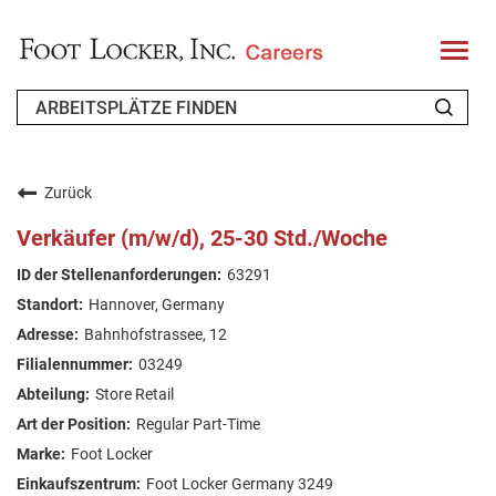
T
o
g
g
l
e
n
WER WIR SIND
a
v
Zurück
i
ZURÜCKKEHRENDER BEWERBER
g
Verkäufer (m/w/d), 25-30 Std./Woche
a
t
FAQ
63291
i
o
Hannover, Germany
n
ARBEIT SUCHEN
Bahnhofstrassee, 12
GERMAN
03249
Store Retail
Regular Part-Time
Foot Locker
Foot Locker Germany 3249