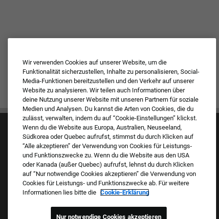
Wir verwenden Cookies auf unserer Website, um die
Funktionalität sicherzustellen, Inhalte zu personalisieren, Social-
Media-Funktionen bereitzustellen und den Verkehr auf unserer
Website zu analysieren. Wir teilen auch Informationen über
deine Nutzung unserer Website mit unseren Partnern für soziale
Medien und Analysen. Du kannst die Arten von Cookies, die du
zulässt, verwalten, indem du auf “Cookie-Einstellungen” klickst.
Wenn du die Website aus Europa, Australien, Neuseeland,
Südkorea oder Quebec aufrufst, stimmst du durch Klicken auf
“Alle akzeptieren” der Verwendung von Cookies für Leistungs-
und Funktionszwecke zu. Wenn du die Website aus den USA
oder Kanada (außer Quebec) aufrufst, lehnst du durch Klicken
auf “Nur notwendige Cookies akzeptieren” die Verwendung von
Kultur & Werte
Cookies für Leistungs- und Funktionszwecke ab. Für weitere
Unsere Marken
Informationen lies bitte die
Cookie-Erklärung
Unternehmen
Zurückkehrender Bewerber
FAQ – Häufig gestellte Fragen
Nur notwendige Cookies akzeptieren