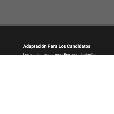
Adaptación Para Los Candidatos
Los candidatos que necesiten una adaptación
razonable para participar en el proceso de
solicitud de empleo pueden ponerse en contacto
con nosotros y enviar una solicitud de
asistencia.
Correo electrónico:
accommodations_es@footlocker.com