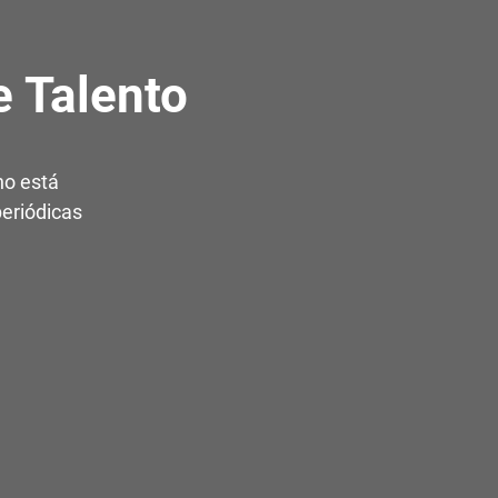
 Talento
no está
periódicas