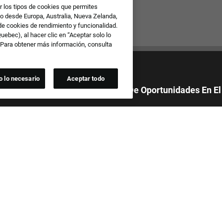
r los tipos de cookies que permites
io desde Europa, Australia, Nueva Zelanda,
 de cookies de rendimiento y funcionalidad.
ebec), al hacer clic en “Aceptar solo lo
. Para obtener más información, consulta
o lo necesario
Aceptar todo
 Orgullosa De Ofrecer Igualdad De Oportunidades En El
todas las solicitudes de empleo sin tener en cuenta la raza, el color, el
ligión, la nacionalidad, la edad, la orientación sexual, la identidad de
expresión de género, la realización del servicio militar, la discapacidad,
ción genética o cualquier otra base protegida por las leyes federales,
o locales vigentes. También prohibimos el acoso de los solicitantes o de
os del equipo en función de cualquiera de estas categorías
.