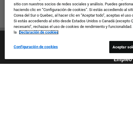
sitio con nuestros socios de redes sociales y análisis. Puedes gestiona
haciendo clic en “Configuración de cookies”. Si estás accediendo al sit
Corea del Sur o Quebec, al hacer clic en “Aceptar todo”, aceptas el uso
Si estás accediendo al sitio desde Estados Unidos o Canadá (excepto Qu
necesario”, rechazas el uso de cookies de rendimiento y funcionalidad
la
Declaración de cookies
Configuración de cookies
Aceptar sol
Empresa
Empleo
Revisamos 
Cultura y valores
sexo, la re
Nuestras marcas
género, la 
Empresa
la informa
Solicitantes recurrentes
estatales 
Preguntas frecuentes
los miembr
protegidas