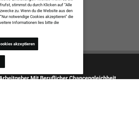
ufst, stimmst du durch Klicken auf “Alle
szwecke zu. Wenn du die Website aus den
 “Nur notwendige Cookies akzeptieren” die
tere Informationen lies bitte die
ookies akzeptieren
 Arbeitgeber Mit Beruflicher Chancengleichheit
 alle Stellenbewerbungen unabhängig von ethnischer Herkunft,
 Geschlecht, Religion, nationaler Herkunft, Alter, sexueller Orientierung,
sidentität, Ausdruck der Geschlechtlichkeit, früherem oder
gem Militärdienst, Behinderung, genetischen Daten oder einem
und, der durch anwendbare Gesetze geschützt ist. Zudem ist bei uns
elästigung von Bewerbern oder Teammitgliedern in Bezug auf die hier
en Kriterien untersagt.