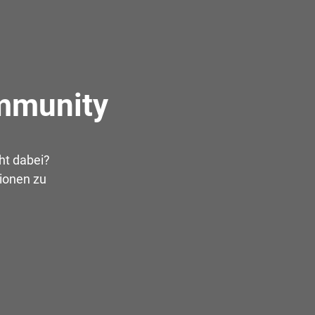
ommunity
ht dabei?
tionen zu