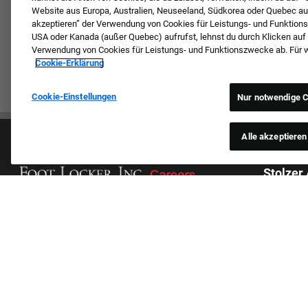
Website aus Europa, Australien, Neuseeland, Südkorea oder Quebec aufr
akzeptieren” der Verwendung von Cookies für Leistungs- und Funktion
USA oder Kanada (außer Quebec) aufrufst, lehnst du durch Klicken auf
Verwendung von Cookies für Leistungs- und Funktionszwecke ab. Für wei
Cookie-Erklärung
Cookie-Einstellungen
Nur notwendige C
Alle akzeptieren
Stolzer
Wir prüfen
Hautfarbe,
Kultur & Werte
Geschlecht
Unsere Marken
gegenwärti
Unternehmen
anderen Gr
Zurückkehrender Bewerber
jegliche B
FAQ – Häufig gestellte Fragen
aufgezählt