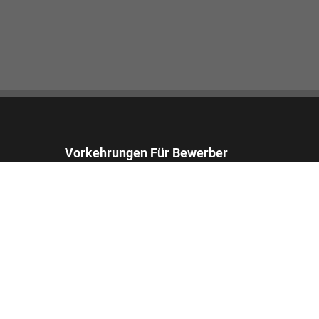
Vorkehrungen Für Bewerber
Bewerber, die angemessene Vorkehrungen
benötigen, um das Bewerbungsverfahren
abzuschließen, können sich an uns wenden und
einen Antrag auf Unterstützung stellen.
Email:
accommodations_de@footlocker.com