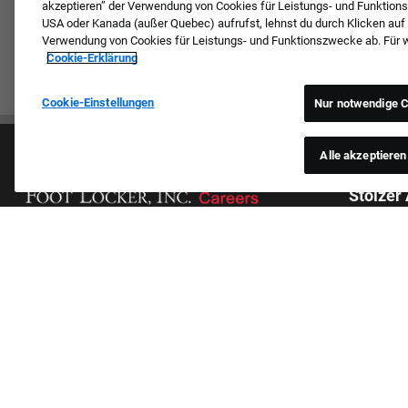
akzeptieren” der Verwendung von Cookies für Leistungs- und Funktion
USA oder Kanada (außer Quebec) aufrufst, lehnst du durch Klicken auf
Verwendung von Cookies für Leistungs- und Funktionszwecke ab. Für wei
Cookie-Erklärung
Cookie-Einstellungen
Nur notwendige C
Alle akzeptieren
Stolzer
Wir prüfen
Hautfarbe,
Kultur & Werte
Geschlecht
Unsere Marken
gegenwärti
Unternehmen
anderen Gr
Zurückkehrender Bewerber
jegliche B
FAQ – Häufig gestellte Fragen
aufgezählt