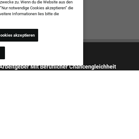
szwecke zu. Wenn du die Website aus den
 “Nur notwendige Cookies akzeptieren” die
tere Informationen lies bitte die
ookies akzeptieren
 Arbeitgeber Mit Beruflicher Chancengleichheit
 alle Stellenbewerbungen unabhängig von ethnischer Herkunft,
 Geschlecht, Religion, nationaler Herkunft, Alter, sexueller Orientierung,
sidentität, Ausdruck der Geschlechtlichkeit, früherem oder
gem Militärdienst, Behinderung, genetischen Daten oder einem
und, der durch anwendbare Gesetze geschützt ist. Zudem ist bei uns
elästigung von Bewerbern oder Teammitgliedern in Bezug auf die hier
en Kriterien untersagt.