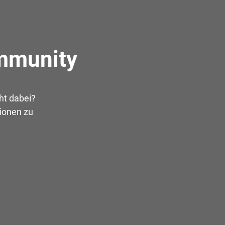
ommunity
ht dabei?
tionen zu