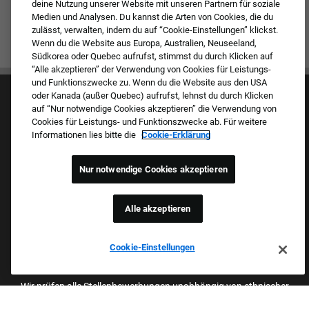
deine Nutzung unserer Website mit unseren Partnern für soziale
Medien und Analysen. Du kannst die Arten von Cookies, die du
zulässt, verwalten, indem du auf “Cookie-Einstellungen” klickst.
Wenn du die Website aus Europa, Australien, Neuseeland,
Südkorea oder Quebec aufrufst, stimmst du durch Klicken auf
“Alle akzeptieren” der Verwendung von Cookies für Leistungs-
und Funktionszwecke zu. Wenn du die Website aus den USA
oder Kanada (außer Quebec) aufrufst, lehnst du durch Klicken
auf “Nur notwendige Cookies akzeptieren” die Verwendung von
Cookies für Leistungs- und Funktionszwecke ab. Für weitere
Informationen lies bitte die
Cookie-Erklärung
Kultur & Werte
Nur notwendige Cookies akzeptieren
Unsere Marken
Unternehmen
Zurückkehrender Bewerber
Alle akzeptieren
FAQ – Häufig gestellte Fragen
Cookie-Einstellungen
Stolzer Arbeitgeber Mit Beruflicher
Chancengleichheit
Wir prüfen alle Stellenbewerbungen unabhängig von ethnischer
Herkunft, Hautfarbe, Geschlecht, Religion, nationaler Herkunft,