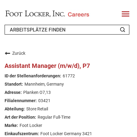
T
o
g
g
l
e
n
WER WIR SIND
a
v
Zurück
i
ZURÜCKKEHRENDER BEWERBER
g
Assistant Manager (m/w/d), P7
a
t
FAQ
61772
i
o
Mannheim, Germany
n
ARBEIT SUCHEN
Planken O7,13
GERMAN
03421
Store Retail
Regular Full-Time
Foot Locker
Foot Locker Germany 3421